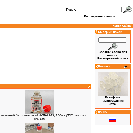
Поиск:
Расширенный поиск
Карта Сайта
Быстрый поиск
Введите слово для
поиска.
Расширенный поиск
Новинки
Канифоль
гидрированная
0руб.
Языки
 паяльный безотмывочный ФПБ-9945, 100мл (ПЭТ флакон с
кистью)