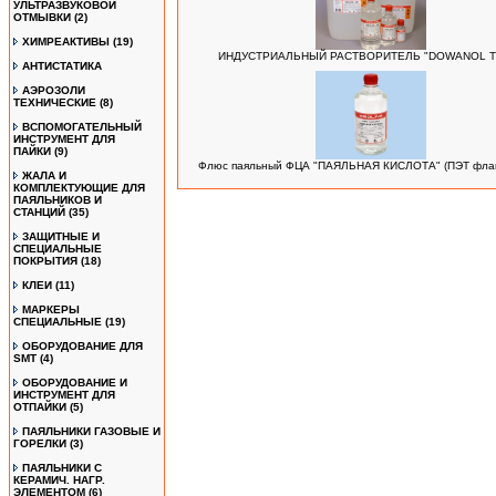
УЛЬТРАЗВУКОВОЙ
ОТМЫВКИ
(2)
ХИМРЕАКТИВЫ
(19)
ИНДУСТРИАЛЬНЫЙ РАСТВОРИТЕЛЬ "DOWANOL T
АНТИСТАТИКА
АЭРОЗОЛИ
ТЕХНИЧЕСКИЕ
(8)
ВСПОМОГАТЕЛЬНЫЙ
ИНСТРУМЕНТ ДЛЯ
ПАЙКИ
(9)
Флюс паяльный ФЦА "ПАЯЛЬНАЯ КИСЛОТА" (ПЭТ флак
ЖАЛА И
КОМПЛЕКТУЮЩИЕ ДЛЯ
ПАЯЛЬНИКОВ И
СТАНЦИЙ
(35)
ЗАЩИТНЫЕ И
СПЕЦИАЛЬНЫЕ
ПОКРЫТИЯ
(18)
КЛЕИ
(11)
МАРКЕРЫ
СПЕЦИАЛЬНЫЕ
(19)
ОБОРУДОВАНИЕ ДЛЯ
SMT
(4)
ОБОРУДОВАНИЕ И
ИНСТРУМЕНТ ДЛЯ
ОТПАЙКИ
(5)
ПАЯЛЬНИКИ ГАЗОВЫЕ И
ГОРЕЛКИ
(3)
ПАЯЛЬНИКИ С
КЕРАМИЧ. НАГР.
ЭЛЕМЕНТОМ
(6)