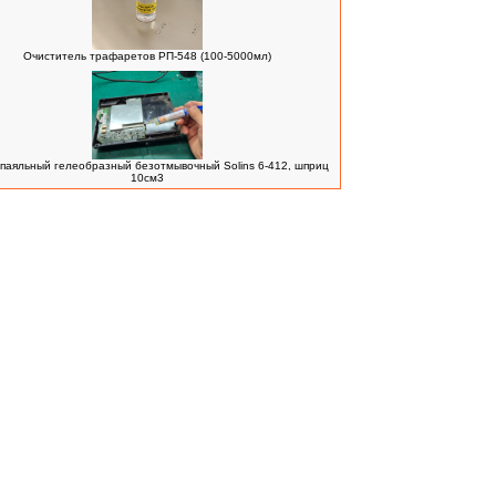
Очиститель трафаретов РП-548 (100-5000мл)
паяльный гелеобразный безотмывочный Solins 6-412, шприц
10см3