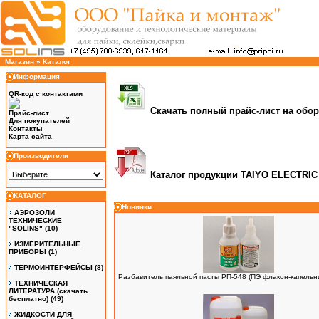
Магазин
»
Каталог
Информация
QR-код с контактами
Скачать полный прайс-лист на обо
Прайс-лист
Для покупателей
Контакты
Карта сайта
Производители
Каталог продукции
TAIYO ELECTRIC 
КАТАЛОГ
Новинки
АЭРОЗОЛИ
ТЕХНИЧЕСКИЕ
"SOLINS"
(10)
ИЗМЕРИТЕЛЬНЫЕ
ПРИБОРЫ
(1)
ТЕРМОИНТЕРФЕЙСЫ
(8)
Разбавитель паяльной пасты РП-548 (ПЭ флакон-капельни
ТЕХНИЧЕСКАЯ
ЛИТЕРАТУРА (скачать
бесплатно)
(49)
ЖИДКОСТИ ДЛЯ