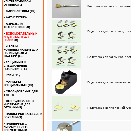
УЛЬТРАЗВУКОВОЙ
ОТМЫВКИ
(2)
Кисточка химстойкая с металл
ХИМРЕАКТИВЫ
(19)
АНТИСТАТИКА
АЭРОЗОЛИ
ТЕХНИЧЕСКИЕ
(8)
Подставка для паяльника, goot
ВСПОМОГАТЕЛЬНЫЙ
ИНСТРУМЕНТ ДЛЯ
ПАЙКИ
(9)
ЖАЛА И
КОМПЛЕКТУЮЩИЕ ДЛЯ
ПАЯЛЬНИКОВ И
СТАНЦИЙ
(35)
Подставка для паяльника, goot
ЗАЩИТНЫЕ И
СПЕЦИАЛЬНЫЕ
ПОКРЫТИЯ
(18)
КЛЕИ
(11)
МАРКЕРЫ
Подставка для паяльников с к
СПЕЦИАЛЬНЫЕ
(19)
ОБОРУДОВАНИЕ ДЛЯ
SMT
(4)
ОБОРУДОВАНИЕ И
ИНСТРУМЕНТ ДЛЯ
ОТПАЙКИ
(5)
Подставка с целлюлозной губк
ПАЯЛЬНИКИ ГАЗОВЫЕ И
ГОРЕЛКИ
(3)
ПАЯЛЬНИКИ С
КЕРАМИЧ. НАГР.
ЭЛЕМЕНТОМ
(6)