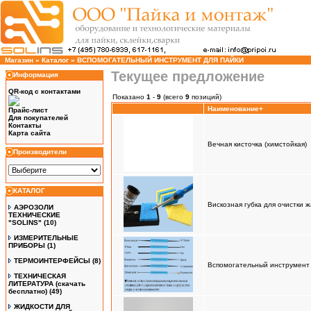
Магазин
»
Каталог
»
ВСПОМОГАТЕЛЬНЫЙ ИНСТРУМЕНТ ДЛЯ ПАЙКИ
Текущее предложение
Информация
QR-код с контактами
Показано
1
-
9
(всего
9
позиций)
Наименование+
Прайс-лист
Для покупателей
Контакты
Карта сайта
Вечная кисточка (химстойкая)
Производители
КАТАЛОГ
Вискозная губка для очистки 
АЭРОЗОЛИ
ТЕХНИЧЕСКИЕ
"SOLINS"
(10)
ИЗМЕРИТЕЛЬНЫЕ
ПРИБОРЫ
(1)
ТЕРМОИНТЕРФЕЙСЫ
(8)
Вспомогательный инструмент 
ТЕХНИЧЕСКАЯ
ЛИТЕРАТУРА (скачать
бесплатно)
(49)
ЖИДКОСТИ ДЛЯ