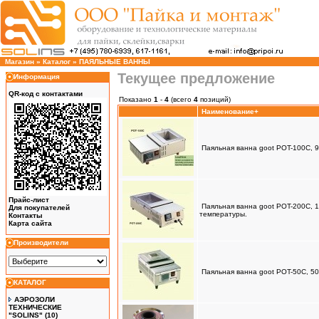
Магазин
»
Каталог
»
ПАЯЛЬНЫЕ ВАННЫ
Текущее предложение
Информация
QR-код с контактами
Показано
1
-
4
(всего
4
позиций)
Наименование+
Паяльная ванна goot POT-100C, 9
Прайс-лист
Паяльная ванна goot POT-200C, 1
Для покупателей
температуры.
Контакты
Карта сайта
Производители
Паяльная ванна goot POT-50C, 50
КАТАЛОГ
АЭРОЗОЛИ
ТЕХНИЧЕСКИЕ
"SOLINS"
(10)