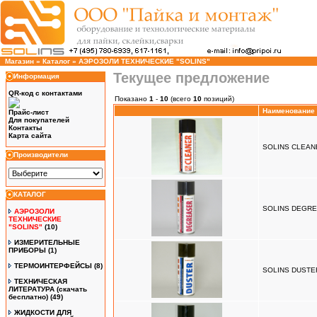
Магазин
»
Каталог
»
АЭРОЗОЛИ ТЕХНИЧЕСКИЕ "SOLINS"
Текущее предложение
Информация
QR-код с контактами
Показано
1
-
10
(всего
10
позиций)
Наименование
Прайс-лист
Для покупателей
Контакты
Карта сайта
SOLINS CLEANE
Производители
КАТАЛОГ
SOLINS DEGRE
АЭРОЗОЛИ
ТЕХНИЧЕСКИЕ
"SOLINS"
(10)
ИЗМЕРИТЕЛЬНЫЕ
ПРИБОРЫ
(1)
ТЕРМОИНТЕРФЕЙСЫ
(8)
SOLINS DUSTER
ТЕХНИЧЕСКАЯ
ЛИТЕРАТУРА (скачать
бесплатно)
(49)
ЖИДКОСТИ ДЛЯ