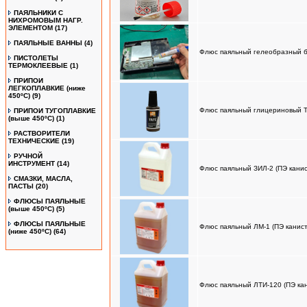
ПАЯЛЬНИКИ С
НИХРОМОВЫМ НАГР.
ЭЛЕМЕНТОМ
(17)
ПАЯЛЬНЫЕ ВАННЫ
(4)
Флюс паяльный гелеобразный б
ПИСТОЛЕТЫ
ТЕРМОКЛЕЕВЫЕ
(1)
ПРИПОИ
ЛЕГКОПЛАВКИЕ (ниже
450ºС)
(9)
Флюс паяльный глицериновый Т
ПРИПОИ ТУГОПЛАВКИЕ
(выше 450ºС)
(1)
РАСТВОРИТЕЛИ
ТЕХНИЧЕСКИЕ
(19)
РУЧНОЙ
ИНСТРУМЕНТ
(14)
Флюс паяльный ЗИЛ-2 (ПЭ канис
СМАЗКИ, МАСЛА,
ПАСТЫ
(20)
ФЛЮСЫ ПАЯЛЬНЫЕ
(выше 450ºC)
(5)
ФЛЮСЫ ПАЯЛЬНЫЕ
Флюс паяльный ЛМ-1 (ПЭ канист
(ниже 450ºC)
(64)
Флюс паяльный ЛТИ-120 (ПЭ кан