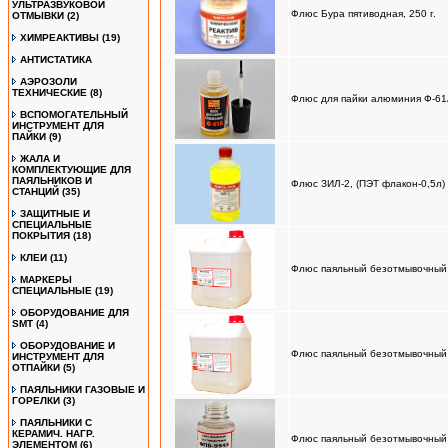
УЛЬТРАЗВУКОВОЙ
Флюс Бура пятиводная, 250 г.
ОТМЫВКИ
(2)
ХИМРЕАКТИВЫ
(19)
АНТИСТАТИКА
АЭРОЗОЛИ
ТЕХНИЧЕСКИЕ
(8)
Флюс для пайки алюминия Ф-61
ВСПОМОГАТЕЛЬНЫЙ
ИНСТРУМЕНТ ДЛЯ
ПАЙКИ
(9)
ЖАЛА И
КОМПЛЕКТУЮЩИЕ ДЛЯ
ПАЯЛЬНИКОВ И
Флюс ЗИЛ-2, (ПЭТ флакон-0,5л)
СТАНЦИЙ
(35)
ЗАЩИТНЫЕ И
СПЕЦИАЛЬНЫЕ
ПОКРЫТИЯ
(18)
КЛЕИ
(11)
Флюс паяльный безотмывочный 
МАРКЕРЫ
СПЕЦИАЛЬНЫЕ
(19)
ОБОРУДОВАНИЕ ДЛЯ
SMT
(4)
ОБОРУДОВАНИЕ И
Флюс паяльный безотмывочный 
ИНСТРУМЕНТ ДЛЯ
ОТПАЙКИ
(5)
ПАЯЛЬНИКИ ГАЗОВЫЕ И
ГОРЕЛКИ
(3)
ПАЯЛЬНИКИ С
КЕРАМИЧ. НАГР.
Флюс паяльный безотмывочный 
ЭЛЕМЕНТОМ
(6)