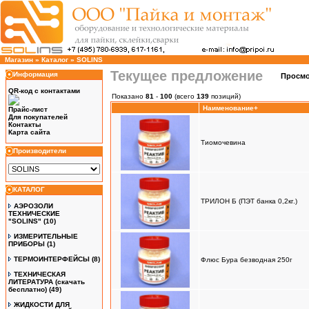
Магазин
»
Каталог
»
SOLINS
Текущее предложение
Информация
Просмо
QR-код с контактами
Показано
81
-
100
(всего
139
позиций)
Наименование+
Прайс-лист
Для покупателей
Контакты
Карта сайта
Тиомочевина
Производители
КАТАЛОГ
ТРИЛОН Б (ПЭТ банка 0,2кг.)
АЭРОЗОЛИ
ТЕХНИЧЕСКИЕ
"SOLINS"
(10)
ИЗМЕРИТЕЛЬНЫЕ
ПРИБОРЫ
(1)
ТЕРМОИНТЕРФЕЙСЫ
(8)
Флюс Бура безводная 250г
ТЕХНИЧЕСКАЯ
ЛИТЕРАТУРА (скачать
бесплатно)
(49)
ЖИДКОСТИ ДЛЯ