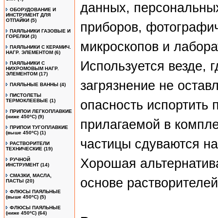
данных, персональных
ОБОРУДОВАНИЕ И
ИНСТРУМЕНТ ДЛЯ
ОТПАЙКИ
(5)
приборов, фотографи
ПАЯЛЬНИКИ ГАЗОВЫЕ И
ГОРЕЛКИ
(3)
микроскопов и лабора
ПАЯЛЬНИКИ С КЕРАМИЧ.
НАГР. ЭЛЕМЕНТОМ
(6)
Используется везде, 
ПАЯЛЬНИКИ С
НИХРОМОВЫМ НАГР.
ЭЛЕМЕНТОМ
(17)
загрязнение не остав
ПАЯЛЬНЫЕ ВАННЫ
(4)
ПИСТОЛЕТЫ
ТЕРМОКЛЕЕВЫЕ
(1)
опасность испортить 
ПРИПОИ ЛЕГКОПЛАВКИЕ
(ниже 450ºС)
(9)
прилагаемой в компле
ПРИПОИ ТУГОПЛАВКИЕ
(выше 450ºС)
(1)
частицы сдуваются на
РАСТВОРИТЕЛИ
ТЕХНИЧЕСКИЕ
(19)
Хорошая альтернатив
РУЧНОЙ
ИНСТРУМЕНТ
(14)
СМАЗКИ, МАСЛА,
основе растворителей
ПАСТЫ
(20)
ФЛЮСЫ ПАЯЛЬНЫЕ
(выше 450ºC)
(5)
ФЛЮСЫ ПАЯЛЬНЫЕ
(ниже 450ºC)
(64)