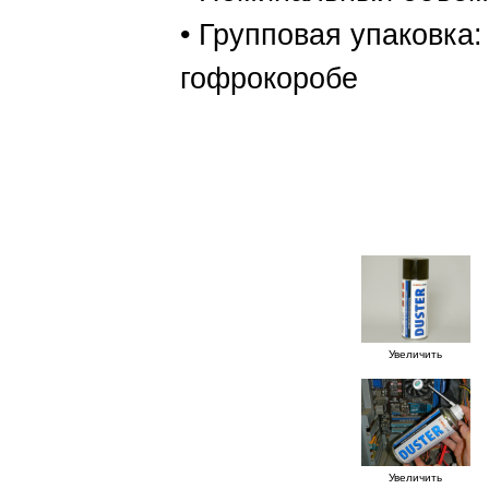
• Групповая упаковка
гофрокоробе
Parity fe
cramolin crc servisol 
helpcomputerra buro air
Увеличить
Увеличить