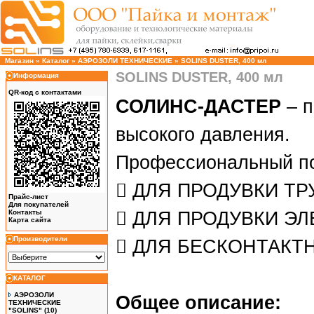
Магазин
»
Каталог
»
АЭРОЗОЛИ ТЕХНИЧЕСКИЕ
»
SOLINS DUSTER, 400 мл
SOLINS DUSTER, 400 мл
Информация
QR-код с контактами
СОЛИНС-ДАСТЕР
– п
высокого давления.
Профессиональный по
 ДЛЯ ПРОДУВКИ Т
Прайс-лист
Для покупателей
Контакты
 ДЛЯ ПРОДУВКИ Э
Карта сайта
Производители
 ДЛЯ БЕСКОНТАКТ
КАТАЛОГ
АЭРОЗОЛИ
Общее описание:
ТЕХНИЧЕСКИЕ
"SOLINS"
(10)