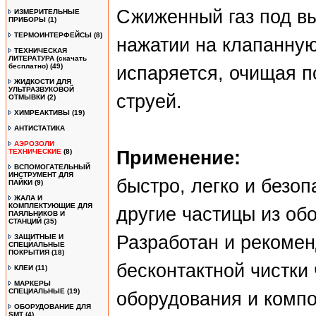
Сжиженный газ под в
ИЗМЕРИТЕЛЬНЫЕ
ПРИБОРЫ
(1)
ТЕРМОИНТЕРФЕЙСЫ
(8)
нажатии на клапанную
ТЕХНИЧЕСКАЯ
ЛИТЕРАТУРА (скачать
бесплатно)
(49)
испаряется, очищая п
ЖИДКОСТИ ДЛЯ
УЛЬТРАЗВУКОВОЙ
струей.
ОТМЫВКИ
(2)
ХИМРЕАКТИВЫ
(19)
АНТИСТАТИКА
АЭРОЗОЛИ
ТЕХНИЧЕСКИЕ
(8)
Применение:
ВСПОМОГАТЕЛЬНЫЙ
ИНСТРУМЕНТ ДЛЯ
быстро, легко и безоп
ПАЙКИ
(9)
ЖАЛА И
КОМПЛЕКТУЮЩИЕ ДЛЯ
другие частицы из об
ПАЯЛЬНИКОВ И
СТАНЦИЙ
(35)
Разработан и рекоме
ЗАЩИТНЫЕ И
СПЕЦИАЛЬНЫЕ
ПОКРЫТИЯ
(18)
бесконтактной чистки
КЛЕИ
(11)
МАРКЕРЫ
СПЕЦИАЛЬНЫЕ
(19)
оборудования и компо
ОБОРУДОВАНИЕ ДЛЯ
SMT
(4)