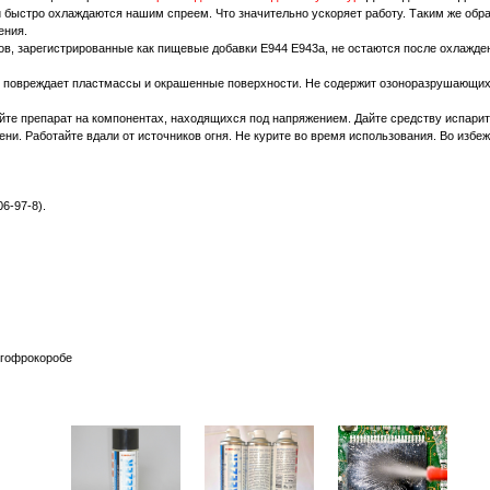
и быстро охлаждаются нашим спреем. Что значительно ускоряет работу. Таким же об
ения.
в, зарегистрированные как пищевые добавки Е944 Е943а, не остаются после охлажден
Не повреждает пластмассы и окрашенные поверхности. Не содержит озоноразрушающих
йте препарат на компонентах, находящихся под напряжением. Дайте средству испарит
ни. Работайте вдали от источников огня. Не курите во время использования. Во избе
6-97-8).
 гофрокоробе
& SUGARWORK Choctastique Spray Ice DECO'GL PLUS l`дёшево импортозамещение