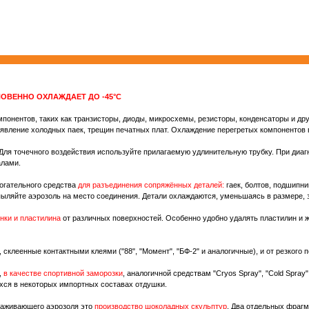
ВЕННО ОХЛАЖДАЕТ ДО -45°С
нентов, таких как транзисторы, диоды, микросхемы, резисторы, конденсаторы и дру
явление холодных паек, трещин печатных плат. Охлаждение перегретых компонентов в
ля точечного воздействия используйте прилагаемую удлинительную трубку. При диаг
алами.
огательного средства
для разъединения сопряжённых деталей:
гаек, болтов, подшипни
пыляйте аэрозоль на место соединения. Детали охлаждаются, уменьшаясь в размере, 
нки и пластилина
от различных поверхностей. Особенно удобно удалять пластилин и 
и, склеенные контактными клеями ("88", "Момент", "БФ-2" и аналогичные), и от резкого
,
в качестве спортивной заморозки
, аналогичной средствам "Cryos Spray", "Cold Spra
ся в некоторых импортных составах отдушки.
раживающего аэрозоля это
производство шоколадных скульптур
. Два отдельных фрагм