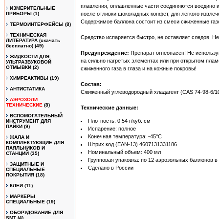
плавления, оплавленные части соединяются воедино 
ИЗМЕРИТЕЛЬНЫЕ
ПРИБОРЫ
(1)
после отливки шоколадных конфет, для лёгкого извлеч
Содержимое баллона состоит из смеси сжиженные газо
ТЕРМОИНТЕРФЕЙСЫ
(8)
ТЕХНИЧЕСКАЯ
Средство испаряется быстро, не оставляет следов. 
ЛИТЕРАТУРА (скачать
бесплатно)
(49)
Предупреждение:
Препарат огнеопасен! Не использу
ЖИДКОСТИ ДЛЯ
на сильно нагретых элементах или при открытом пламе
УЛЬТРАЗВУКОВОЙ
ОТМЫВКИ
(2)
сжиженного газа в глаза и на кожные покровы!
ХИМРЕАКТИВЫ
(19)
Состав:
АНТИСТАТИКА
Сжиженный углеводородный хладагент (CAS 74-98-6/10
АЭРОЗОЛИ
ТЕХНИЧЕСКИЕ
(8)
Технические данные:
ВСПОМОГАТЕЛЬНЫЙ
Плотность: 0,54 г/куб. см
ИНСТРУМЕНТ ДЛЯ
ПАЙКИ
(9)
Испарение: полное
Конечная температура: -45°С
ЖАЛА И
КОМПЛЕКТУЮЩИЕ ДЛЯ
Штрих код (EAN-13) 4607131331186
ПАЯЛЬНИКОВ И
Номинальный объем: 400 мл
СТАНЦИЙ
(35)
Групповая упаковка: по 12 аэрозольных баллонов в
ЗАЩИТНЫЕ И
Сделано в России
Magic Freeze Spray CHOCOLATE 
СПЕЦИАЛЬНЫЕ
ПОКРЫТИЯ
(18)
КЛЕИ
(11)
МАРКЕРЫ
СПЕЦИАЛЬНЫЕ
(19)
ОБОРУДОВАНИЕ ДЛЯ
SMT
(4)