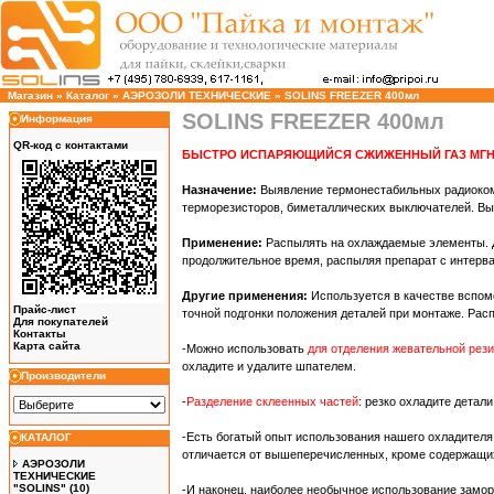
Магазин
»
Каталог
»
АЭРОЗОЛИ ТЕХНИЧЕСКИЕ
»
SOLINS FREEZER 400мл
SOLINS FREEZER 400мл
Информация
QR-код с контактами
БЫСТРО ИСПАРЯЮЩИЙСЯ СЖИЖЕННЫЙ ГАЗ МГНО
Назначение:
Выявление термонестабильных радиокомпо
терморезисторов, биметаллических выключателей. Вы
Применение:
Распылять на охлаждаемые элементы. Д
продолжительное время, распыляя препарат с интерв
Другие применения:
Используется в качестве вспом
Прайс-лист
точной подгонки положения деталей при монтаже. Рас
Для покупателей
Контакты
Карта сайта
-Можно использовать
для отделения жевательной рези
охладите и удалите шпателем.
Производители
-
Разделение склеенных частей
: резко охладите детал
-Есть богатый опыт использования нашего охладителя
КАТАЛОГ
отличается от вышеперечисленных, кроме содержащих
АЭРОЗОЛИ
ТЕХНИЧЕСКИЕ
"SOLINS"
(10)
-И наконец, наиболее необычное использование замо