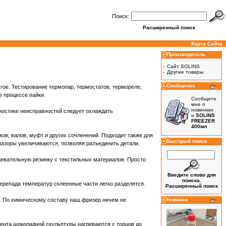
Поиск:
Расширенный поиск
Карта Сайта
Производитель
-
Сайт SOLINS
-
Другие товары
Сообщения
гое. Тестирование термопар, термостатов, термореле,
 процессе пайки.
Сообщите
мне о
новинках
ностике неисправностей следует охлаждать
и
SOLINS
FREEZER
400мл
ков, валов, муфт и других сочленений. Подходит также для
Быстрый поиск
зазоры увеличиваются, позволяя разъединить детали.
жевательную резинку с текстильных материалов. Просто
Введите слово для
поиска.
 перепада температур склеенные части легко разделятся.
Расширенный поиск
y". По химическому составу наш фризер ничем не
Новинки
ента шоколадной скульптуры нагреваются с торцов до