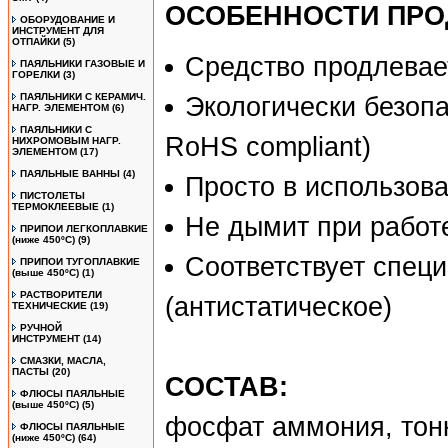
ОСОБЕННОСТИ ПРО
ОБОРУДОВАНИЕ И
ИНСТРУМЕНТ ДЛЯ
ОТПАЙКИ
(5)
Средство продлевае
ПАЯЛЬНИКИ ГАЗОВЫЕ И
ГОРЕЛКИ
(3)
ПАЯЛЬНИКИ С КЕРАМИЧ.
Экологически безопа
НАГР. ЭЛЕМЕНТОМ
(6)
ПАЯЛЬНИКИ С
RoHS compliant)
НИХРОМОВЫМ НАГР.
ЭЛЕМЕНТОМ
(17)
ПАЯЛЬНЫЕ ВАННЫ
(4)
Просто в использова
ПИСТОЛЕТЫ
ТЕРМОКЛЕЕВЫЕ
(1)
Не дымит при работ
ПРИПОИ ЛЕГКОПЛАВКИЕ
(ниже 450ºС)
(9)
Соответствует спец
ПРИПОИ ТУГОПЛАВКИЕ
(выше 450ºС)
(1)
РАСТВОРИТЕЛИ
(антистатическое)
ТЕХНИЧЕСКИЕ
(19)
РУЧНОЙ
ИНСТРУМЕНТ
(14)
СМАЗКИ, МАСЛА,
ПАСТЫ
(20)
СОСТАВ:
ФЛЮСЫ ПАЯЛЬНЫЕ
(выше 450ºC)
(5)
фосфат аммония, тон
ФЛЮСЫ ПАЯЛЬНЫЕ
(ниже 450ºC)
(64)