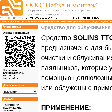
Магазин
»
Каталог
»
ВСПОМОГАТЕЛЬНЫЙ ИНСТРУМЕНТ ДЛЯ ПАЙКИ
»
Средство для обл
Средство для облуживания жа
Информация
QR-код с контактами
Средство
SOLINS ТТ
предназначено для б
очистки и облуживани
паяльников, которые 
Прайс-лист
Для покупателей
Контакты
помощью целлюлозных
Карта сайта
Производители
или облужены с прим
КАТАЛОГ
АЭРОЗОЛИ
ПРИМЕНЕНИЕ:
ТЕХНИЧЕСКИЕ
"SOLINS"
(10)