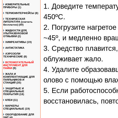
1. Доведите температ
ИЗМЕРИТЕЛЬНЫЕ
ПРИБОРЫ
(1)
ТЕРМОИНТЕРФЕЙСЫ
(8)
450ºC.
ТЕХНИЧЕСКАЯ
ЛИТЕРАТУРА (скачать
бесплатно)
(49)
2. Погрузите нагретое
ЖИДКОСТИ ДЛЯ
УЛЬТРАЗВУКОВОЙ
~45º, и медленно вра
ОТМЫВКИ
(2)
ХИМРЕАКТИВЫ
(19)
3. Средство плавится
АНТИСТАТИКА
АЭРОЗОЛИ
ТЕХНИЧЕСКИЕ
(8)
облуживает жало.
ВСПОМОГАТЕЛЬНЫЙ
ИНСТРУМЕНТ ДЛЯ
4. Удалите образова
ПАЙКИ
(9)
ЖАЛА И
КОМПЛЕКТУЮЩИЕ ДЛЯ
олово с помощью вла
ПАЯЛЬНИКОВ И
СТАНЦИЙ
(35)
5. Если работоспособ
ЗАЩИТНЫЕ И
СПЕЦИАЛЬНЫЕ
ПОКРЫТИЯ
(18)
восстановилась, повт
КЛЕИ
(11)
МАРКЕРЫ
СПЕЦИАЛЬНЫЕ
(19)
ОБОРУДОВАНИЕ ДЛЯ
SMT
(4)