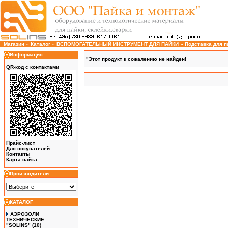
Магазин
»
Каталог
»
ВСПОМОГАТЕЛЬНЫЙ ИНСТРУМЕНТ ДЛЯ ПАЙКИ
»
Подставка для п
Информация
"Этот продукт к сожалению не найден!
QR-код с контактами
Прайс-лист
Для покупателей
Контакты
Карта сайта
Производители
КАТАЛОГ
АЭРОЗОЛИ
ТЕХНИЧЕСКИЕ
"SOLINS"
(10)