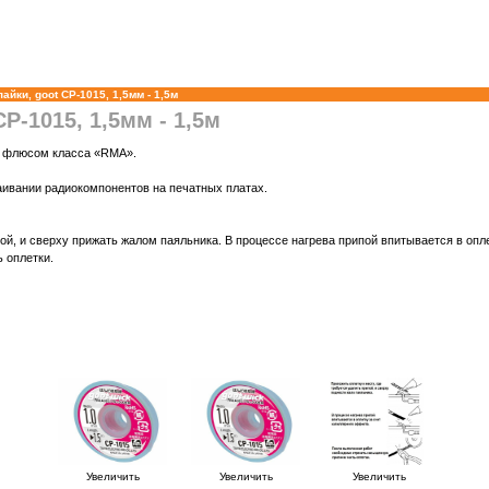
айки, goot CP-1015, 1,5мм - 1,5м
P-1015, 1,5мм - 1,5м
а флюсом класса «RMA».
аивании радиокомпонентов на печатных платах.
пой, и сверху прижать жалом паяльника. В процессе нагрева припой впитывается в оп
 оплетки.
Увеличить
Увеличить
Увеличить