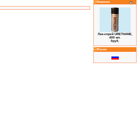
Новинки
Лак-спрей URETHANE,
400 мл.
0руб.
Языки