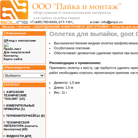
Магазин
»
Каталог
»
ОБОРУДОВАНИЕ И ИНСТРУМЕНТ ДЛЯ ОТПАЙКИ
»
Оплетка для вып
Оплетка для выпайки, goot C
Информация
QR-код с контактами
Высококачественная медная оплетка профлюсован
Особотонкое плетение.
Прайс-лист
Для покупателей
Обеспечивает деликатное удаление припоя при вып
Контакты
Карта сайта
Рекомендации к применению:
Производители
Приложить оплетку к месту, где требуется удалить при
работ необходимо отрезать пропитанную припоем часть
Диаметр: 1,0 мм
КАТАЛОГ
Длина: 1,5 м
АЭРОЗОЛИ
Вес: 11 г
ТЕХНИЧЕСКИЕ
"SOLINS"
(10)
ИЗМЕРИТЕЛЬНЫЕ
ПРИБОРЫ
(1)
ТЕРМОИНТЕРФЕЙСЫ
(8)
ТЕХНИЧЕСКАЯ
ЛИТЕРАТУРА (скачать
бесплатно)
(49)
ЖИДКОСТИ ДЛЯ