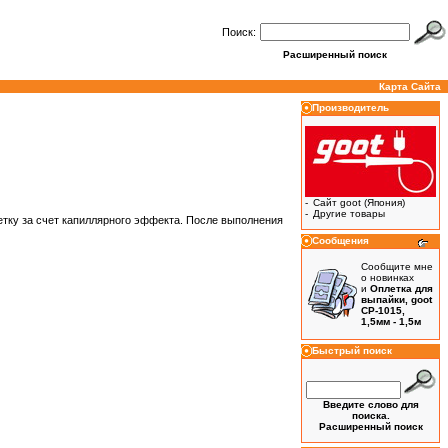
Поиск:
Расширенный поиск
Карта Сайта
Производитель
-
Сайт goot (Япония)
-
Другие товары
летку за счет капиллярного эффекта. После выполнения
Сообщения
Сообщите мне
о новинках
и
Оплетка для
выпайки, goot
CP-1015,
1,5мм - 1,5м
Быстрый поиск
Введите слово для
поиска.
Расширенный поиск