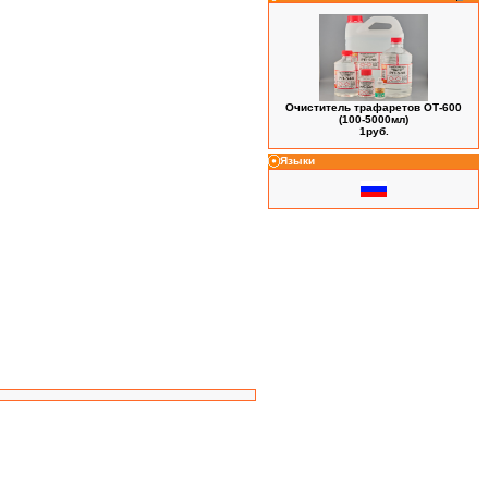
Очиститель трафаретов ОТ-600
(100-5000мл)
1руб.
Языки