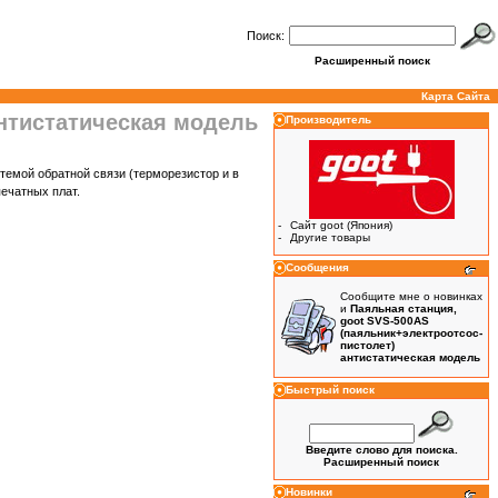
Поиск:
Расширенный поиск
Карта Сайта
антистатическая модель
Производитель
темой обратной связи (терморезистор и в
печатных плат.
-
Сайт goot (Япония)
-
Другие товары
Сообщения
Сообщите мне о новинках
и
Паяльная станция,
goot SVS-500AS
(паяльник+электроотсос-
пистолет)
антистатическая модель
Быстрый поиск
Введите слово для поиска.
Расширенный поиск
Новинки