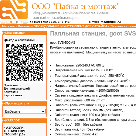
Магазин
»
Каталог
»
ОБОРУДОВАНИЕ И ИНСТРУМЕНТ ДЛЯ ОТПАЙКИ
»
Паяльная станци
Паяльная станция, goot SV
Информация
QR-код с контактами
goot SVS-500 AS
Комбинированная сервисная станция в антистатическо
отсосе и в паяльнике). Мощный вакуум насос во внешн
Напряжение: 220-240В AC 60Гц
Потребляемая мощность: 270-300 Вт
0
Температурный диапазон (отсос): 250-450
C
0
Температурный диапазон (паяльник): 200-480
C
Прайс-лист
Нагревательный элемент: Керамический, со встро
Для покупателей
Сопротивление изоляции: > 100MΩ(500В)
Контакты
Карта сайта
Система создания вакуума: Диафрагменный насос
Макс. разряжение: 600 мм рт. ст.
Производители
Габариты (блок станции): 160(Д) х 205(Ш) x 170(В) 
Габариты (отсос): 220 x 155 мм (без кабеля)
Габариты (паяльник): 190 мм (без кабеля)
Вес (блок станции): 3,6 кг (без сетевого шнура и шл
КАТАЛОГ
Вес (отсос): 300 г (без кабеля)
АЭРОЗОЛИ
Вес (паяльник): 45 г (без кабеля)
ТЕХНИЧЕСКИЕ
Суммарный вес: Около 4 кг
"SOLINS"
(10)