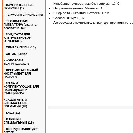
0
Колебание температуры без нагрузки: ±3
C
ИЗМЕРИТЕЛЬНЫЕ
Напряжение утечки: Менее 2мВ
ПРИБОРЫ
(1)
Шнур паяльника/шланг отсоса: 1,2 м
ТЕРМОИНТЕРФЕЙСЫ
(8)
Сетевой шнур: 1,5 м
ТЕХНИЧЕСКАЯ
Аксесcуары в комплекте: штифт для прочистки отс
ЛИТЕРАТУРА (скачать
бесплатно)
(49)
ЖИДКОСТИ ДЛЯ
УЛЬТРАЗВУКОВОЙ
ОТМЫВКИ
(2)
ХИМРЕАКТИВЫ
(19)
АНТИСТАТИКА
АЭРОЗОЛИ
ТЕХНИЧЕСКИЕ
(8)
ВСПОМОГАТЕЛЬНЫЙ
ИНСТРУМЕНТ ДЛЯ
ПАЙКИ
(9)
ЖАЛА И
КОМПЛЕКТУЮЩИЕ ДЛЯ
ПАЯЛЬНИКОВ И
СТАНЦИЙ
(35)
ЗАЩИТНЫЕ И
СПЕЦИАЛЬНЫЕ
ПОКРЫТИЯ
(18)
КЛЕИ
(11)
МАРКЕРЫ
СПЕЦИАЛЬНЫЕ
(19)
ОБОРУДОВАНИЕ ДЛЯ
SMT
(4)