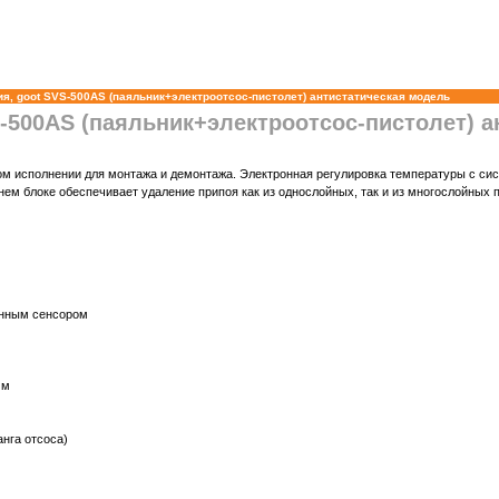
я, goot SVS-500AS (паяльник+электроотсос-пистолет) антистатическая модель
S-500AS (паяльник+электроотсос-пистолет) 
м исполнении для монтажа и демонтажа. Электронная регулировка температуры с сис
ем блоке обеспечивает удаление припоя как из однослойных, так и из многослойных 
енным сенсором
мм
анга отсоса)