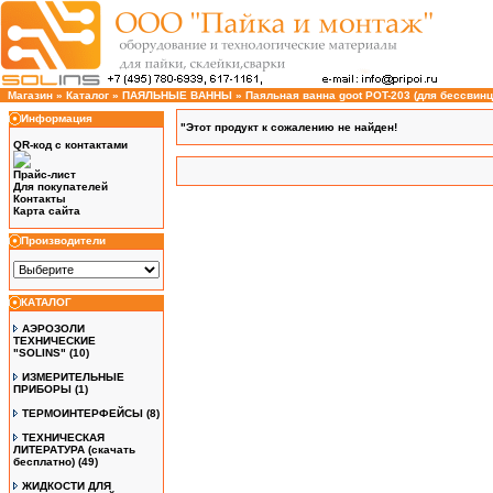
Магазин
»
Каталог
»
ПАЯЛЬНЫЕ ВАННЫ
»
Паяльная ванна goot POT-203 (для бессвинц
Информация
"Этот продукт к сожалению не найден!
QR-код с контактами
Прайс-лист
Для покупателей
Контакты
Карта сайта
Производители
КАТАЛОГ
АЭРОЗОЛИ
ТЕХНИЧЕСКИЕ
"SOLINS"
(10)
ИЗМЕРИТЕЛЬНЫЕ
ПРИБОРЫ
(1)
ТЕРМОИНТЕРФЕЙСЫ
(8)
ТЕХНИЧЕСКАЯ
ЛИТЕРАТУРА (скачать
бесплатно)
(49)
ЖИДКОСТИ ДЛЯ