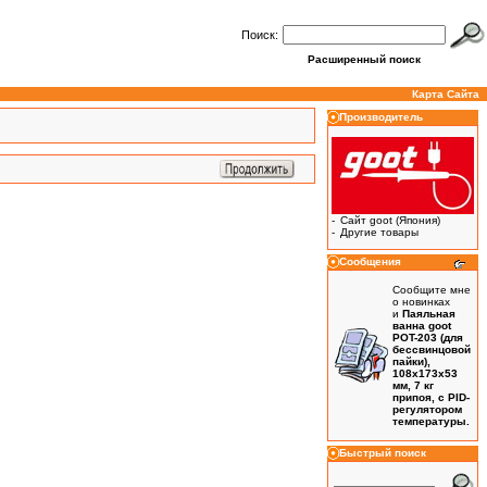
Поиск:
Расширенный поиск
Карта Сайта
Производитель
-
Сайт goot (Япония)
-
Другие товары
Сообщения
Сообщите мне
о новинках
и
Паяльная
ванна goot
POT-203 (для
бессвинцовой
пайки),
108x173x53
мм, 7 кг
припоя, с PID-
регулятором
температуры.
Быстрый поиск