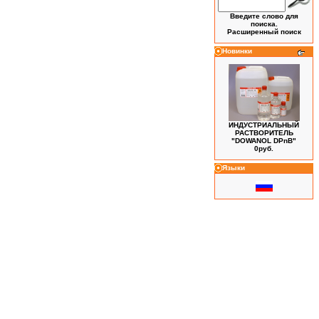
Введите слово для
поиска.
Расширенный поиск
Новинки
ИНДУСТРИАЛЬНЫЙ
РАСТВОРИТЕЛЬ
"DOWANOL DPnB"
0руб.
Языки