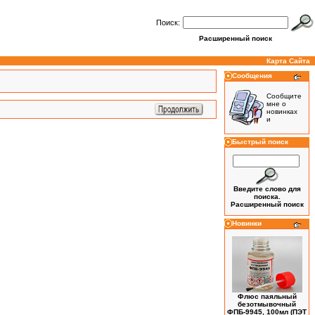
Поиск:
Расширенный поиск
Карта Сайта
Сообщения
Сообщите
мне о
новинках
и
Быстрый поиск
Введите слово для
поиска.
Расширенный поиск
Новинки
Флюс паяльный
безотмывочный
ФПБ-9945, 100мл (ПЭТ