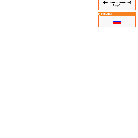
флакон с кистью)
1руб.
Языки