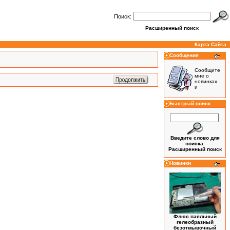
Поиск:
Расширенный поиск
Карта Сайта
Сообщения
Сообщите
мне о
новинках
и
Быстрый поиск
Введите слово для
поиска.
Расширенный поиск
Новинки
Флюс паяльный
гелеобразный
безотмывочный