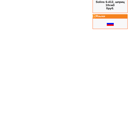
Solins 6-412, шприц
10см3
0руб.
Языки