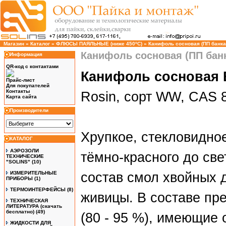
Магазин
»
Каталог
»
ФЛЮСЫ ПАЯЛЬНЫЕ (ниже 450ºC)
»
Канифоль сосновая (ПП банка-
Канифоль сосновая (ПП банка
Информация
QR-код с контактами
Канифоль сосновая 
Прайс-лист
Для покупателей
Контакты
Rosin, сорт WW, CAS 8
Карта сайта
Производители
Хрупкое, стекловидно
КАТАЛОГ
АЭРОЗОЛИ
тёмно-красного до све
ТЕХНИЧЕСКИЕ
"SOLINS"
(10)
ИЗМЕРИТЕЛЬНЫЕ
состав смол хвойных 
ПРИБОРЫ
(1)
ТЕРМОИНТЕРФЕЙСЫ
(8)
живицы. В составе пр
ТЕХНИЧЕСКАЯ
ЛИТЕРАТУРА (скачать
бесплатно)
(49)
(80 - 95 %), имеющие
ЖИДКОСТИ ДЛЯ