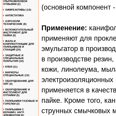
УЛЬТРАЗВУКОВОЙ
ОТМЫВКИ
(2)
(основной компонент -
ХИМРЕАКТИВЫ
(19)
АНТИСТАТИКА
АЭРОЗОЛИ
ТЕХНИЧЕСКИЕ
(8)
Применение:
канифол
ВСПОМОГАТЕЛЬНЫЙ
ИНСТРУМЕНТ ДЛЯ
ПАЙКИ
(9)
применяют для проклей
ЖАЛА И
КОМПЛЕКТУЮЩИЕ ДЛЯ
эмульгатор в производ
ПАЯЛЬНИКОВ И
СТАНЦИЙ
(35)
ЗАЩИТНЫЕ И
в производстве резин,
СПЕЦИАЛЬНЫЕ
ПОКРЫТИЯ
(18)
КЛЕИ
(11)
кожи, линолеума, мыла
МАРКЕРЫ
СПЕЦИАЛЬНЫЕ
(19)
электроизоляционных 
ОБОРУДОВАНИЕ ДЛЯ
SMT
(4)
применяется в качест
ОБОРУДОВАНИЕ И
ИНСТРУМЕНТ ДЛЯ
ОТПАЙКИ
(5)
пайке. Кроме того, к
ПАЯЛЬНИКИ ГАЗОВЫЕ И
ГОРЕЛКИ
(3)
струнных смычковых 
ПАЯЛЬНИКИ С
КЕРАМИЧ. НАГР.
ЭЛЕМЕНТОМ
(6)