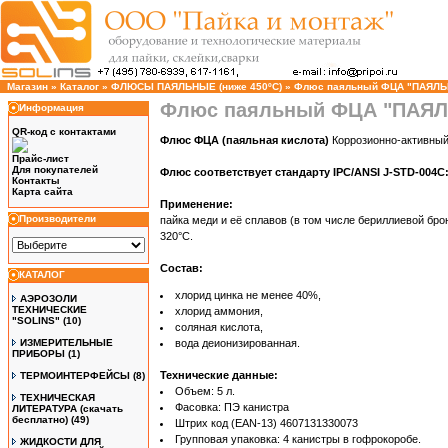
Магазин
»
Каталог
»
ФЛЮСЫ ПАЯЛЬНЫЕ (ниже 450ºC)
»
Флюс паяльный ФЦА "ПАЯЛЬНА
Флюс паяльный ФЦА "ПАЯЛЬ
Информация
QR-код с контактами
Флюс ФЦА (паяльная кислота)
Коррозионно-активный,
Прайс-лист
Для покупателей
Флюс соответствует стандарту IPC/ANSI J-STD-004C:
Контакты
Карта сайта
Применение:
Производители
пайка меди и её сплавов (в том числе бериллиевой бр
320°C.
Состав:
КАТАЛОГ
хлорид цинка не менее 40%,
АЭРОЗОЛИ
ТЕХНИЧЕСКИЕ
хлорид аммония,
"SOLINS"
(10)
соляная кислота,
ИЗМЕРИТЕЛЬНЫЕ
вода деионизированная.
ПРИБОРЫ
(1)
Технические данные:
ТЕРМОИНТЕРФЕЙСЫ
(8)
Объем: 5 л.
ТЕХНИЧЕСКАЯ
Фасовка: ПЭ канистра
ЛИТЕРАТУРА (скачать
бесплатно)
(49)
Штрих код (EAN-13) 4607131330073
Групповая упаковка: 4 канистры в гофрокоробе.
ЖИДКОСТИ ДЛЯ