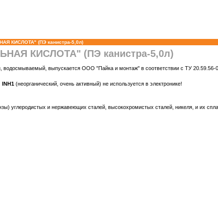
Я КИСЛОТА" (ПЭ канистра-5,0л)
НАЯ КИСЛОТА" (ПЭ канистра-5,0л)
 водосмываемый, выпускается ООО "Пайка и монтаж" в соответствии с ТУ 20.59.56-0
 INH1
(неорганический, очень активный) не используется в электронике!
онзы) углеродистых и нержавеющих сталей, высокохромистых сталей, никеля, и их спл