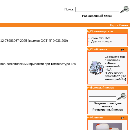
Поиск:
Расширенный поиск
Карта Сайта
Производитель
-
Сайт SOLINS
12-78983067-2025 (взамен ОСТ 4Г 0.033.200)
-
Другие товары
Сообщения
Сообщите мне
о новинках
и
Флюс
авов легкоплавкими припоями при температуре 180 -
паяльный
ФЦА
"ПАЯЛЬНАЯ
КИСЛОТА" (ПЭ
канистра-5,0л)
Быстрый поиск
Введите слово для
поиска.
Расширенный поиск
Новинки