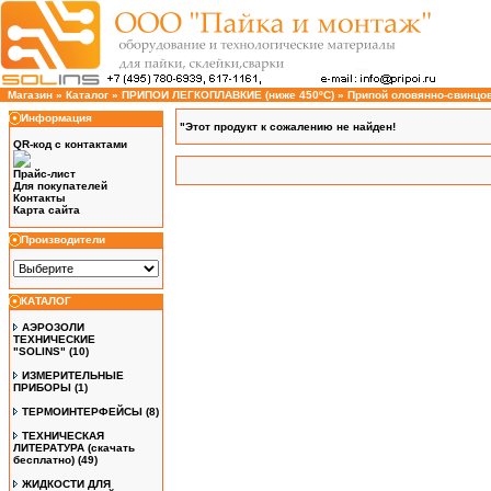
Магазин
»
Каталог
»
ПРИПОИ ЛЕГКОПЛАВКИЕ (ниже 450ºС)
»
Припой оловянно-свинцовы
Информация
"Этот продукт к сожалению не найден!
QR-код с контактами
Прайс-лист
Для покупателей
Контакты
Карта сайта
Производители
КАТАЛОГ
АЭРОЗОЛИ
ТЕХНИЧЕСКИЕ
"SOLINS"
(10)
ИЗМЕРИТЕЛЬНЫЕ
ПРИБОРЫ
(1)
ТЕРМОИНТЕРФЕЙСЫ
(8)
ТЕХНИЧЕСКАЯ
ЛИТЕРАТУРА (скачать
бесплатно)
(49)
ЖИДКОСТИ ДЛЯ