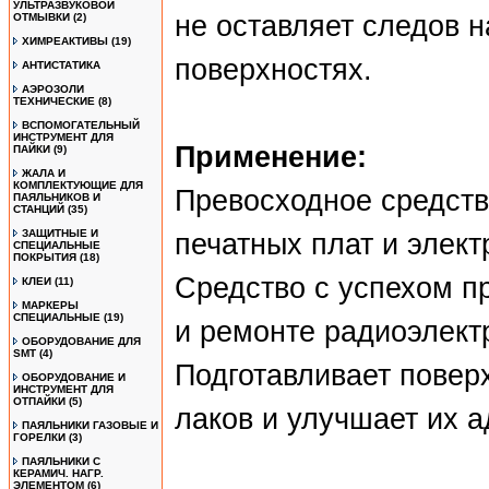
УЛЬТРАЗВУКОВОЙ
не оставляет следов 
ОТМЫВКИ
(2)
ХИМРЕАКТИВЫ
(19)
поверхностях.
АНТИСТАТИКА
АЭРОЗОЛИ
ТЕХНИЧЕСКИЕ
(8)
ВСПОМОГАТЕЛЬНЫЙ
ИНСТРУМЕНТ ДЛЯ
Применение:
ПАЙКИ
(9)
ЖАЛА И
КОМПЛЕКТУЮЩИЕ ДЛЯ
Превосходное средств
ПАЯЛЬНИКОВ И
СТАНЦИЙ
(35)
ЗАЩИТНЫЕ И
печатных плат и элек
СПЕЦИАЛЬНЫЕ
ПОКРЫТИЯ
(18)
Средство с успехом п
КЛЕИ
(11)
МАРКЕРЫ
СПЕЦИАЛЬНЫЕ
(19)
и ремонте радиоэлект
ОБОРУДОВАНИЕ ДЛЯ
SMT
(4)
Подготавливает повер
ОБОРУДОВАНИЕ И
ИНСТРУМЕНТ ДЛЯ
ОТПАЙКИ
(5)
лаков и улучшает их а
ПАЯЛЬНИКИ ГАЗОВЫЕ И
ГОРЕЛКИ
(3)
ПАЯЛЬНИКИ С
КЕРАМИЧ. НАГР.
ЭЛЕМЕНТОМ
(6)