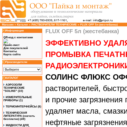
Магазин
»
Каталог
»
РАСТВОРИТЕЛИ ТЕХНИЧЕСКИЕ
»
FLUX OFF 5л (жестебанка)
FLUX OFF 5л (жестебанка)
Информация
QR-код с контактами
ЭФФЕКТИВНО УДАЛ
Прайс-лист
Для покупателей
Контакты
ПРОМЫВКА ПЕЧАТНЫ
Карта сайта
Производители
РАДИОЭЛЕКТРОНИКИ
СОЛИНС ФЛЮКС ОФ
КАТАЛОГ
АЭРОЗОЛИ
растворителей, быст
ТЕХНИЧЕСКИЕ
"SOLINS"
(10)
ИЗМЕРИТЕЛЬНЫЕ
и прочие загрязнения 
ПРИБОРЫ
(1)
ТЕРМОИНТЕРФЕЙСЫ
(8)
удаляет масла, смазки
ТЕХНИЧЕСКАЯ
ЛИТЕРАТУРА (скачать
бесплатно)
(49)
нефтяные загрязнения
ЖИДКОСТИ ДЛЯ