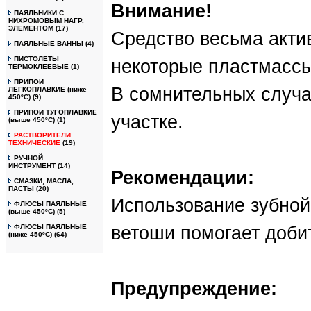
Внимание!
ПАЯЛЬНИКИ С
НИХРОМОВЫМ НАГР.
ЭЛЕМЕНТОМ
(17)
Средство весьма акти
ПАЯЛЬНЫЕ ВАННЫ
(4)
ПИСТОЛЕТЫ
некоторые пластмассы
ТЕРМОКЛЕЕВЫЕ
(1)
ПРИПОИ
В сомнительных случ
ЛЕГКОПЛАВКИЕ (ниже
450ºС)
(9)
ПРИПОИ ТУГОПЛАВКИЕ
участке.
(выше 450ºС)
(1)
РАСТВОРИТЕЛИ
ТЕХНИЧЕСКИЕ
(19)
РУЧНОЙ
ИНСТРУМЕНТ
(14)
Рекомендации:
СМАЗКИ, МАСЛА,
ПАСТЫ
(20)
Использование зубной 
ФЛЮСЫ ПАЯЛЬНЫЕ
(выше 450ºC)
(5)
ФЛЮСЫ ПАЯЛЬНЫЕ
ветоши помогает доби
(ниже 450ºC)
(64)
Предупреждение: