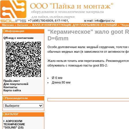
Магазин
»
Каталог
»
ЖАЛА И КОМПЛЕКТУЮЩИЕ ДЛЯ ПАЯЛЬНИКОВ И СТАНЦИЙ
»
"Кера
"Керамическое" жало goot R
Информация
D=6mm
QR-код с контактами
Особо долговечные жала: медный сердечник, толстое п
обычных медных жал (в зависимости от активности ф
Жало нельзя точить или перетачивать. Рекомендуетс
облуживать с помощью пасты goot BS-2.
Ø 6 мм
Прайс-лист
Длина 80 мм
Для покупателей
Контакты
Карта сайта
Производители
КАТАЛОГ
АЭРОЗОЛИ
ТЕХНИЧЕСКИЕ
"SOLINS"
(10)