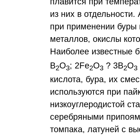
плавится при темпера
из них в отдельности.
при применении буры 
металлов, окислы кот
Наиболее известные 
B
O
; 2Fe
O
? 3B
O
2
3
2
3
2
3
кислота, бура, их сме
используются при пай
низкоуглеродистой ст
серебряными припоями
томпака, латуней с в