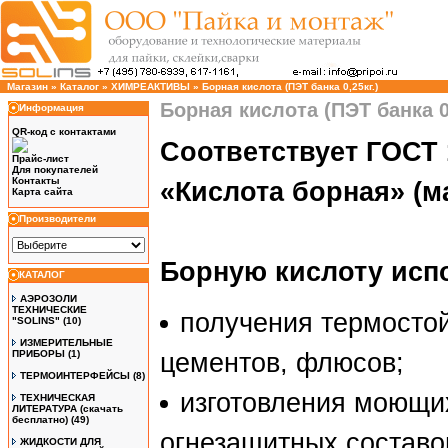
Магазин
»
Каталог
»
ХИМРЕАКТИВЫ
»
Борная кислота (ПЭT банка 0,25кг.)
Борная кислота (ПЭT банка 0,
Информация
QR-код с контактами
Соответствует ГОСТ 
Прайс-лист
Для покупателей
Контакты
«Кислота борная» (м
Карта сайта
Производители
Борную кислоту исп
КАТАЛОГ
АЭРОЗОЛИ
ТЕХНИЧЕСКИЕ
получения термостой
"SOLINS"
(10)
ИЗМЕРИТЕЛЬНЫЕ
ПРИБОРЫ
(1)
цементов, флюсов;
ТЕРМОИНТЕРФЕЙСЫ
(8)
изготовления моющих
ТЕХНИЧЕСКАЯ
ЛИТЕРАТУРА (скачать
бесплатно)
(49)
огнезащитных составо
ЖИДКОСТИ ДЛЯ