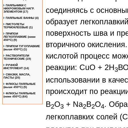
ПАЯЛЬНИКИ С
соединяясь с основны
НИХРОМОВЫМ НАГР.
ЭЛЕМЕНТОМ
(17)
ПАЯЛЬНЫЕ ВАННЫ
(4)
образует легкоплавки
ПИСТОЛЕТЫ
ТЕРМОКЛЕЕВЫЕ
(1)
поверхность шва и пр
ПРИПОИ
ЛЕГКОПЛАВКИЕ (ниже
450ºС)
(9)
вторичного окисления.
ПРИПОИ ТУГОПЛАВКИЕ
(выше 450ºС)
(1)
кислотой процесс мож
РАСТВОРИТЕЛИ
ТЕХНИЧЕСКИЕ
(19)
реакции: СuО + 2Н
В
РУЧНОЙ
3
ИНСТРУМЕНТ
(14)
СМАЗКИ, МАСЛА,
использовании в каче
ПАСТЫ
(20)
ФЛЮСЫ ПАЯЛЬНЫЕ
(выше 450ºC)
(5)
происходит по реакци
ФЛЮСЫ ПАЯЛЬНЫЕ
(ниже 450ºC)
(64)
В
О
+ Na
B
O
. Обр
2
3
2
2
4
легкоплавких солей (