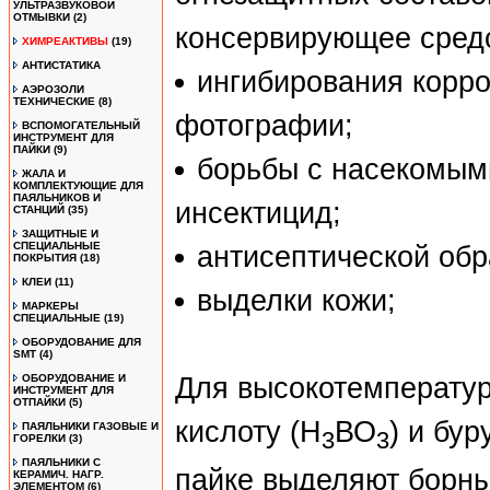
УЛЬТРАЗВУКОВОЙ
ОТМЫВКИ
(2)
консервирующее сред
ХИМРЕАКТИВЫ
(19)
АНТИСТАТИКА
ингибирования корроз
АЭРОЗОЛИ
ТЕХНИЧЕСКИЕ
(8)
фотографии;
ВСПОМОГАТЕЛЬНЫЙ
ИНСТРУМЕНТ ДЛЯ
ПАЙКИ
(9)
борьбы с насекомым
ЖАЛА И
КОМПЛЕКТУЮЩИЕ ДЛЯ
ПАЯЛЬНИКОВ И
инсектицид;
СТАНЦИЙ
(35)
ЗАЩИТНЫЕ И
СПЕЦИАЛЬНЫЕ
антисептической обр
ПОКРЫТИЯ
(18)
КЛЕИ
(11)
выделки кожи;
МАРКЕРЫ
СПЕЦИАЛЬНЫЕ
(19)
ОБОРУДОВАНИЕ ДЛЯ
SMT
(4)
ОБОРУДОВАНИЕ И
Для высокотемператур
ИНСТРУМЕНТ ДЛЯ
ОТПАЙКИ
(5)
кислоту (Н
ВО
) и бур
ПАЯЛЬНИКИ ГАЗОВЫЕ И
3
3
ГОРЕЛКИ
(3)
ПАЯЛЬНИКИ С
пайке выделяют борны
КЕРАМИЧ. НАГР.
ЭЛЕМЕНТОМ
(6)