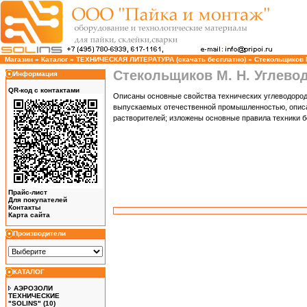
Магазин
»
Каталог
»
ТЕХНИЧЕСКАЯ ЛИТЕРАТУРА (скачать бесплатно)
»
Стекольщиков 
Стекольщиков М. Н. Углево
Информация
QR-код с контактами
Описаны основные свойства технических углеводород
выпускаемых отечественной промышленностью, описа
растворителей; изложены основные правила техники 
Прайс-лист
Для покупателей
Контакты
Карта сайта
Производители
КАТАЛОГ
АЭРОЗОЛИ
ТЕХНИЧЕСКИЕ
"SOLINS"
(10)