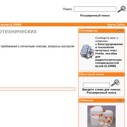
Поиск:
Расширенный поиск
вузов (3,20Мб)
Карта Сайта
отехнических
Сообщения
Сообщите мне о
новинках
и
Конструирование
е требования к печатным платам; вопросы контроля
и технология
печатных плат.
Учебн. пособие
для
радиотехнических
специальностей
вузов (3,20Мб)
Быстрый поиск
Введите слово для поиска.
Расширенный поиск
Новинки