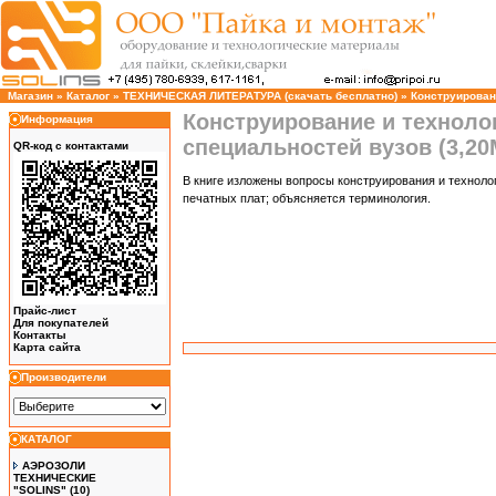
Магазин
»
Каталог
»
ТЕХНИЧЕСКАЯ ЛИТЕРАТУРА (скачать бесплатно)
»
Конструирован
Конструирование и техноло
Информация
специальностей вузов (3,20
QR-код с контактами
В книге изложены вопросы конструирования и технолог
печатных плат; объясняется терминология.
Прайс-лист
Для покупателей
Контакты
Карта сайта
Производители
КАТАЛОГ
АЭРОЗОЛИ
ТЕХНИЧЕСКИЕ
"SOLINS"
(10)