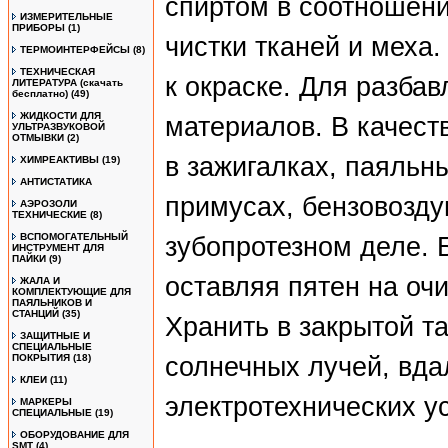
спиртом в соотношени
ИЗМЕРИТЕЛЬНЫЕ
ПРИБОРЫ
(1)
чистки тканей и меха.
ТЕРМОИНТЕРФЕЙСЫ
(8)
ТЕХНИЧЕСКАЯ
к окраске. Для разба
ЛИТЕРАТУРА (скачать
бесплатно)
(49)
ЖИДКОСТИ ДЛЯ
материалов. В качест
УЛЬТРАЗВУКОВОЙ
ОТМЫВКИ
(2)
в зажигалках, паяльн
ХИМРЕАКТИВЫ
(19)
АНТИСТАТИКА
примусах, бензовозду
АЭРОЗОЛИ
ТЕХНИЧЕСКИЕ
(8)
ВСПОМОГАТЕЛЬНЫЙ
зубопротезном деле. 
ИНСТРУМЕНТ ДЛЯ
ПАЙКИ
(9)
оставляя пятен на оч
ЖАЛА И
КОМПЛЕКТУЮЩИЕ ДЛЯ
ПАЯЛЬНИКОВ И
СТАНЦИЙ
(35)
Хранить в закрытой т
ЗАЩИТНЫЕ И
СПЕЦИАЛЬНЫЕ
ПОКРЫТИЯ
(18)
солнечных лучей, вда
КЛЕИ
(11)
электротехнических у
МАРКЕРЫ
СПЕЦИАЛЬНЫЕ
(19)
ОБОРУДОВАНИЕ ДЛЯ
SMT
(4)