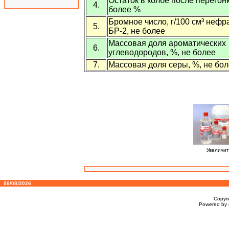
Остаток в колбе после перегонк
4.
более %
Бромное число, г/100 см³ нефр
5.
БР-2, не более
Массовая доля ароматических
6.
углеводородов, %, не более
7.
Массовая доля серы, %, не бо
Увеличит
06/08/2026
Copyr
Powered by