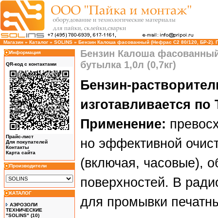
Магазин
»
Каталог
»
SOLINS
»
Бензин Калоша фасованный (Нефрас С2 80/120, БР-2). ПЭ
Бензин Калоша фасованный 
Информация
бутылка 1,0л (0,7кг)
QR-код с контактами
Бензин-растворител
изготавливается по Т
Применение:
превосх
Прайс-лист
но эффективной очис
Для покупателей
Контакты
Карта сайта
(включая, часовые), 
Производители
поверхностей. В ради
КАТАЛОГ
для промывки печатны
АЭРОЗОЛИ
ТЕХНИЧЕСКИЕ
"SOLINS"
(10)