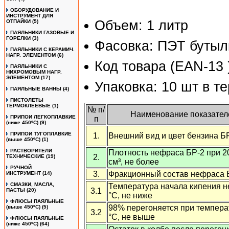
ОБОРУДОВАНИЕ И
ИНСТРУМЕНТ ДЛЯ
Объем: 1 литр
ОТПАЙКИ
(5)
ПАЯЛЬНИКИ ГАЗОВЫЕ И
ГОРЕЛКИ
(3)
Фасовка: ПЭТ бутыл
ПАЯЛЬНИКИ С КЕРАМИЧ.
НАГР. ЭЛЕМЕНТОМ
(6)
Код товара (EAN-13
ПАЯЛЬНИКИ С
НИХРОМОВЫМ НАГР.
ЭЛЕМЕНТОМ
(17)
Упаковка: 10 шт в т
ПАЯЛЬНЫЕ ВАННЫ
(4)
ПИСТОЛЕТЫ
ТЕРМОКЛЕЕВЫЕ
(1)
№ п/
Наименование показател
ПРИПОИ ЛЕГКОПЛАВКИЕ
п
(ниже 450ºС)
(9)
ПРИПОИ ТУГОПЛАВКИЕ
1.
Внешний вид и цвет бензина Б
(выше 450ºС)
(1)
РАСТВОРИТЕЛИ
Плотность нефраса БР-2 при 20
2.
ТЕХНИЧЕСКИЕ
(19)
см³, не более
РУЧНОЙ
3.
Фракционный состав нефраса 
ИНСТРУМЕНТ
(14)
СМАЗКИ, МАСЛА,
Температура начала кипения н
3.1
ПАСТЫ
(20)
°С, не ниже
ФЛЮСЫ ПАЯЛЬНЫЕ
98% перегоняется при темпера
(выше 450ºC)
(5)
3.2
°С, не выше
ФЛЮСЫ ПАЯЛЬНЫЕ
(ниже 450ºC)
(64)