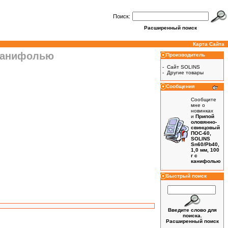
Поиск:
Расширенный поиск
Карта Сайта
 канифолью
Производитель
-
Сайт SOLINS
-
Другие товары
Сообщения
Сообщите
мне о
новинках
и
Припой
оловянно-
свинцовый
ПОС-60,
SOLINS
Sn60/Pb40,
1,0 мм, 100
г с
канифолью
Быстрый поиск
Введите слово для
поиска.
Расширенный поиск