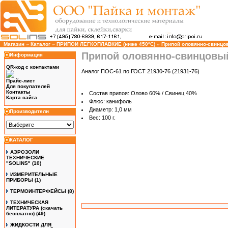
Магазин
»
Каталог
»
ПРИПОИ ЛЕГКОПЛАВКИЕ (ниже 450ºС)
»
Припой оловянно-свинцов
Припой оловянно-свинцовый 
Информация
QR-код с контактами
Аналог ПОС-61 по ГОСТ 21930-76 (21931-76)
Прайс-лист
Для покупателей
Контакты
Состав припоя: Олово 60% / Свинец 40%
Карта сайта
Флюс: канифоль
Диаметр: 1,0 мм
Производители
Вес: 100 г.
КАТАЛОГ
АЭРОЗОЛИ
ТЕХНИЧЕСКИЕ
"SOLINS"
(10)
ИЗМЕРИТЕЛЬНЫЕ
ПРИБОРЫ
(1)
ТЕРМОИНТЕРФЕЙСЫ
(8)
ТЕХНИЧЕСКАЯ
ЛИТЕРАТУРА (скачать
бесплатно)
(49)
ЖИДКОСТИ ДЛЯ