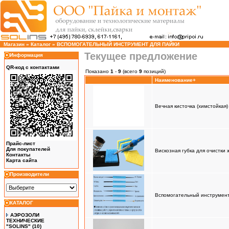
Магазин
»
Каталог
»
ВСПОМОГАТЕЛЬНЫЙ ИНСТРУМЕНТ ДЛЯ ПАЙКИ
Текущее предложение
Информация
QR-код с контактами
Показано
1
-
9
(всего
9
позиций)
Наименование+
Вечная кисточка (химстойкая)
Прайс-лист
Для покупателей
Вискозная губка для очистки
Контакты
Карта сайта
Производители
Вспомогательный инструмент 
КАТАЛОГ
АЭРОЗОЛИ
ТЕХНИЧЕСКИЕ
"SOLINS"
(10)