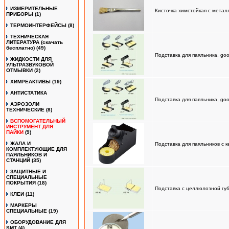
ИЗМЕРИТЕЛЬНЫЕ
Кисточка химстойкая с метал
ПРИБОРЫ
(1)
ТЕРМОИНТЕРФЕЙСЫ
(8)
ТЕХНИЧЕСКАЯ
ЛИТЕРАТУРА (скачать
бесплатно)
(49)
Подставка для паяльника, goo
ЖИДКОСТИ ДЛЯ
УЛЬТРАЗВУКОВОЙ
ОТМЫВКИ
(2)
ХИМРЕАКТИВЫ
(19)
АНТИСТАТИКА
Подставка для паяльника, goo
АЭРОЗОЛИ
ТЕХНИЧЕСКИЕ
(8)
ВСПОМОГАТЕЛЬНЫЙ
ИНСТРУМЕНТ ДЛЯ
ПАЙКИ
(9)
ЖАЛА И
Подставка для паяльников с 
КОМПЛЕКТУЮЩИЕ ДЛЯ
ПАЯЛЬНИКОВ И
СТАНЦИЙ
(35)
ЗАЩИТНЫЕ И
СПЕЦИАЛЬНЫЕ
ПОКРЫТИЯ
(18)
Подставка с целлюлозной губ
КЛЕИ
(11)
МАРКЕРЫ
СПЕЦИАЛЬНЫЕ
(19)
ОБОРУДОВАНИЕ ДЛЯ
SMT
(4)