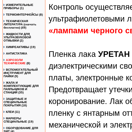
Контроль осуществля
ИЗМЕРИТЕЛЬНЫЕ
ПРИБОРЫ
(1)
ТЕРМОИНТЕРФЕЙСЫ
(8)
ультрафиолетовыми л
ТЕХНИЧЕСКАЯ
ЛИТЕРАТУРА (скачать
бесплатно)
(49)
«лампами черного c
ЖИДКОСТИ ДЛЯ
УЛЬТРАЗВУКОВОЙ
ОТМЫВКИ
(2)
ХИМРЕАКТИВЫ
(19)
Пленка лака
УРЕТАН
АНТИСТАТИКА
АЭРОЗОЛИ
ТЕХНИЧЕСКИЕ
(8)
диэлектрическими св
ВСПОМОГАТЕЛЬНЫЙ
ИНСТРУМЕНТ ДЛЯ
платы, электронные к
ПАЙКИ
(9)
ЖАЛА И
КОМПЛЕКТУЮЩИЕ ДЛЯ
Предотвращает утечки
ПАЯЛЬНИКОВ И
СТАНЦИЙ
(35)
коронирование. Лак о
ЗАЩИТНЫЕ И
СПЕЦИАЛЬНЫЕ
ПОКРЫТИЯ
(18)
пленку с янтарным от
КЛЕИ
(11)
МАРКЕРЫ
СПЕЦИАЛЬНЫЕ
(19)
механической и элект
ОБОРУДОВАНИЕ ДЛЯ
SMT
(4)