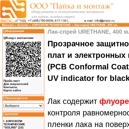
Магазин
»
Каталог
»
АЭРОЗОЛИ ТЕХНИЧЕСКИЕ
»
Лак-спрей URETHANE, 400 мл.
Лак-спрей URETHANE, 400 м
Информация
QR-код с контактами
Прозрачное защитно
плат и электронных
(PCB Conformal Coat
UV indicator for blac
Прайс-лист
Для покупателей
Контакты
Карта сайта
Производители
Лак содержит
флуор
контроля равномерно
КАТАЛОГ
АЭРОЗОЛИ
пленки лака на повер
ТЕХНИЧЕСКИЕ
"SOLINS"
(10)