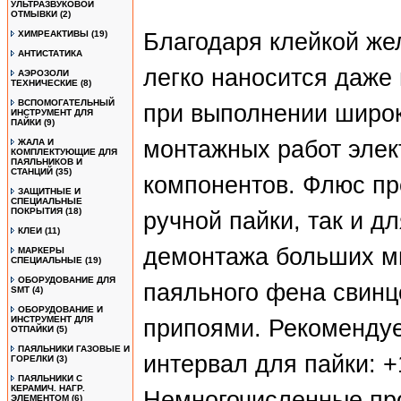
УЛЬТРАЗВУКОВОЙ
ОТМЫВКИ
(2)
ХИМРЕАКТИВЫ
(19)
Благодаря клейкой же
АНТИСТАТИКА
легко наносится даже
АЭРОЗОЛИ
ТЕХНИЧЕСКИЕ
(8)
ВСПОМОГАТЕЛЬНЫЙ
при выполнении широк
ИНСТРУМЕНТ ДЛЯ
ПАЙКИ
(9)
монтажных работ элек
ЖАЛА И
КОМПЛЕКТУЮЩИЕ ДЛЯ
ПАЯЛЬНИКОВ И
СТАНЦИЙ
(35)
компонентов. Флюс пр
ЗАЩИТНЫЕ И
СПЕЦИАЛЬНЫЕ
ПОКРЫТИЯ
(18)
ручной пайки, так и д
КЛЕИ
(11)
демонтажа больших м
МАРКЕРЫ
СПЕЦИАЛЬНЫЕ
(19)
ОБОРУДОВАНИЕ ДЛЯ
паяльного фена свин
SMT
(4)
ОБОРУДОВАНИЕ И
ИНСТРУМЕНТ ДЛЯ
припоями. Рекоменду
ОТПАЙКИ
(5)
ПАЯЛЬНИКИ ГАЗОВЫЕ И
интервал для пайки: +1
ГОРЕЛКИ
(3)
ПАЯЛЬНИКИ С
КЕРАМИЧ. НАГР.
Немногочисленные пр
ЭЛЕМЕНТОМ
(6)