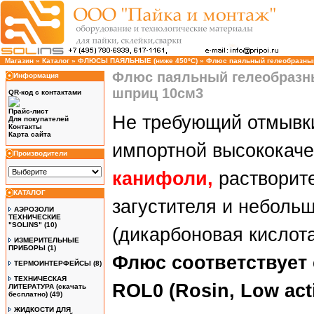
Магазин
»
Каталог
»
ФЛЮСЫ ПАЯЛЬНЫЕ (ниже 450ºC)
»
Флюс паяльный гелеобразный
Флюс паяльный гелеобразны
Информация
шприц 10см3
QR-код с контактами
Прайс-лист
Не требующий отмывки
Для покупателей
Контакты
Карта сайта
импортной высококаче
Производители
канифоли,
растворит
КАТАЛОГ
загустителя и небольш
АЭРОЗОЛИ
ТЕХНИЧЕСКИЕ
"SOLINS"
(10)
(дикарбоновая кислота
ИЗМЕРИТЕЛЬНЫЕ
ПРИБОРЫ
(1)
Флюс соответствует 
ТЕРМОИНТЕРФЕЙСЫ
(8)
ТЕХНИЧЕСКАЯ
ROL0 (Rosin, Low acti
ЛИТЕРАТУРА (скачать
бесплатно)
(49)
ЖИДКОСТИ ДЛЯ