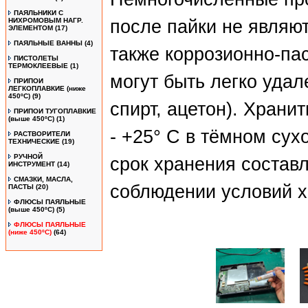
ПАЯЛЬНИКИ С
НИХРОМОВЫМ НАГР.
после пайки не являю
ЭЛЕМЕНТОМ
(17)
ПАЯЛЬНЫЕ ВАННЫ
(4)
также коррозионно-па
ПИСТОЛЕТЫ
ТЕРМОКЛЕЕВЫЕ
(1)
могут быть легко удал
ПРИПОИ
ЛЕГКОПЛАВКИЕ (ниже
450ºС)
(9)
спирт, ацетон). Храни
ПРИПОИ ТУГОПЛАВКИЕ
(выше 450ºС)
(1)
- +25° C в тёмном су
РАСТВОРИТЕЛИ
ТЕХНИЧЕСКИЕ
(19)
РУЧНОЙ
срок хранения состав
ИНСТРУМЕНТ
(14)
СМАЗКИ, МАСЛА,
соблюдении условий х
ПАСТЫ
(20)
ФЛЮСЫ ПАЯЛЬНЫЕ
(выше 450ºC)
(5)
ФЛЮСЫ ПАЯЛЬНЫЕ
(ниже 450ºC)
(64)