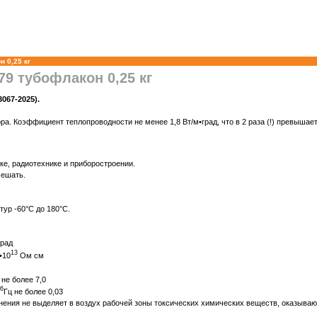
 0,25 кг
79 тубофлакон 0,25 кг
067-2025).
а. Коэффициент теплопроводности не менее 1,8 Вт/м•град, что в 2 раза (!) превышае
ке, радиотехнике и приборостроении.
мешать.
ур -60°С до 180°С.
град
13
•10
Ом см
 не более 7,0
6
Гц не более 0,03
нения не выделяет в воздух рабочей зоны токсических химических веществ, оказыва