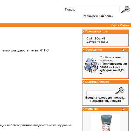
Поиск:
Расширенный поиск
Карта Сайта
Производитель
-
Сайт SOLINS
-
Другие товары
Сообщения
т теплопроводность пасты КПТ-8.
Сообщите мне о
новинках
и
Теплопроводная
паста 131-179
тубофлакон 0,25
кг
Быстрый поиск
Введите слово для поиска.
Расширенный поиск
Новинки
ющих неблагоприятное воздействие на здоровье