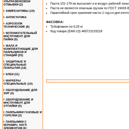
УЛЬТРАЗВУКОВОЙ
Паста 131-179 не высыхает и в воздух рабочей зон
ОТМЫВКИ
(2)
Паста не является опасным грузом по ГОСТ 19433-8
ХИМРЕАКТИВЫ
(19)
Гарантийный срок хранения пасты 1 год со дня изгот
АНТИСТАТИКА
ФАСОВКА:
АЭРОЗОЛИ
Тубофлакон по 0,25 кг
ТЕХНИЧЕСКИЕ
(8)
Код товара (EAN-13) 460713133218
ВСПОМОГАТЕЛЬНЫЙ
ИНСТРУМЕНТ ДЛЯ
ПАЙКИ
(9)
ЖАЛА И
КОМПЛЕКТУЮЩИЕ ДЛЯ
ПАЯЛЬНИКОВ И
СТАНЦИЙ
(35)
ЗАЩИТНЫЕ И
СПЕЦИАЛЬНЫЕ
ПОКРЫТИЯ
(18)
КЛЕИ
(11)
МАРКЕРЫ
СПЕЦИАЛЬНЫЕ
(19)
ОБОРУДОВАНИЕ ДЛЯ
SMT
(4)
ОБОРУДОВАНИЕ И
ИНСТРУМЕНТ ДЛЯ
ОТПАЙКИ
(5)
ПАЯЛЬНИКИ ГАЗОВЫЕ И
ГОРЕЛКИ
(3)
ПАЯЛЬНИКИ С
КЕРАМИЧ. НАГР.
ЭЛЕМЕНТОМ
(6)