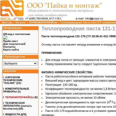
Магазин
»
Каталог
»
ТЕРМОИНТЕРФЕЙСЫ
»
Теплопроводная паста 131-179 тубофлакон
Теплопроводная паста 131-1
Информация
QR-код с контактами
Паста теплопроводная 131-179 (ТУ 20.59.41-011-78983
Прайс-лист
Для покупателей
Основу пасты составляет нитрид алюминия и нитрид бор
Контакты
Карта сайта
ПРИМЕНЕНИЕ:
Производители
Для отвода тепла от греющих элементов в электрони
Перед применением пасту следует тщательно пере
КАТАЛОГ
ФИЗИКО-ХИМИЧЕСКИЕ СВОЙСТВА:
Паста работоспособна в интервале рабочих температ
АЭРОЗОЛИ
ТЕХНИЧЕСКИЕ
Внешний вид и цвет: однородная масса серого цвета
"SOLINS"
(10)
Пенетрация: 130-180 ед
ИЗМЕРИТЕЛЬНЫЕ
Коэффициент теплопроводности: не менее 1,8 Вт/м•
ПРИБОРЫ
(1)
Удельное объёмное электрическое сопротивление: 1
ТЕРМОИНТЕРФЕЙСЫ
(8)
Электрическая прочность не менее 10 кВ/мм
6
Диэлектрическая проницаемость при частоте 10
Гц:
ТЕХНИЧЕСКАЯ
ЛИТЕРАТУРА (скачать
Тангенс угла диэлектрических потерь при частоте 10
бесплатно)
(49)
Паста 131-179 взрывобезопасна и в условиях приме
ЖИДКОСТИ ДЛЯ
человека.