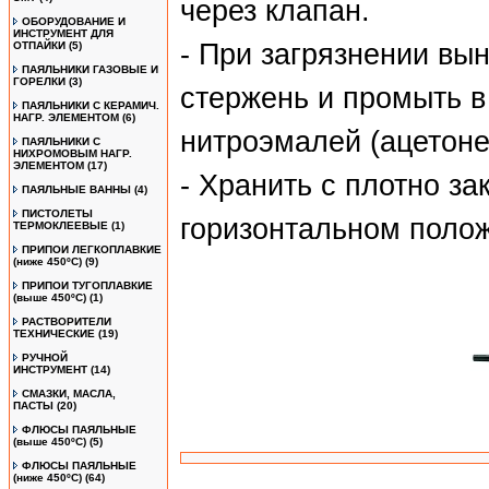
через клапан.
ОБОРУДОВАНИЕ И
ИНСТРУМЕНТ ДЛЯ
- При загрязнении в
ОТПАЙКИ
(5)
ПАЯЛЬНИКИ ГАЗОВЫЕ И
ГОРЕЛКИ
(3)
стержень и промыть в
ПАЯЛЬНИКИ С КЕРАМИЧ.
НАГР. ЭЛЕМЕНТОМ
(6)
нитроэмалей (ацетоне
ПАЯЛЬНИКИ С
НИХРОМОВЫМ НАГР.
ЭЛЕМЕНТОМ
(17)
- Хранить с плотно з
ПАЯЛЬНЫЕ ВАННЫ
(4)
ПИСТОЛЕТЫ
горизонтальном поло
ТЕРМОКЛЕЕВЫЕ
(1)
ПРИПОИ ЛЕГКОПЛАВКИЕ
(ниже 450ºС)
(9)
ПРИПОИ ТУГОПЛАВКИЕ
(выше 450ºС)
(1)
РАСТВОРИТЕЛИ
ТЕХНИЧЕСКИЕ
(19)
РУЧНОЙ
ИНСТРУМЕНТ
(14)
СМАЗКИ, МАСЛА,
ПАСТЫ
(20)
ФЛЮСЫ ПАЯЛЬНЫЕ
(выше 450ºC)
(5)
ФЛЮСЫ ПАЯЛЬНЫЕ
(ниже 450ºC)
(64)