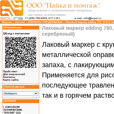
Магазин
»
Каталог
»
МАРКЕРЫ СПЕЦИАЛЬНЫЕ
»
Лаковый маркер edding 780, D=0,8 мм
Лаковый маркер edding 780,
Информация
серебряный)
QR-код с контактами
Лаковый маркер с кру
металлической оправе
запаха, с лакирующи
Прайс-лист
Применяется для рисо
Для покупателей
Контакты
Карта сайта
последующее травлен
Производители
так и в горячем раств
КАТАЛОГ
АЭРОЗОЛИ
ТЕХНИЧЕСКИЕ
"SOLINS"
(10)