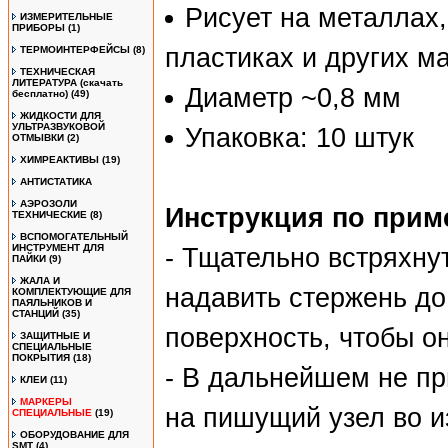
Рисует на металлах,
ИЗМЕРИТЕЛЬНЫЕ
ПРИБОРЫ
(1)
пластиках и других м
ТЕРМОИНТЕРФЕЙСЫ
(8)
ТЕХНИЧЕСКАЯ
ЛИТЕРАТУРА (скачать
Диаметр ~0,8 мм
бесплатно)
(49)
ЖИДКОСТИ ДЛЯ
УЛЬТРАЗВУКОВОЙ
Упаковка: 10 штук
ОТМЫВКИ
(2)
ХИМРЕАКТИВЫ
(19)
АНТИСТАТИКА
АЭРОЗОЛИ
Инструкция по прим
ТЕХНИЧЕСКИЕ
(8)
ВСПОМОГАТЕЛЬНЫЙ
ИНСТРУМЕНТ ДЛЯ
- Тщательно встряхну
ПАЙКИ
(9)
ЖАЛА И
надавить стержень до
КОМПЛЕКТУЮЩИЕ ДЛЯ
ПАЯЛЬНИКОВ И
СТАНЦИЙ
(35)
поверхность, чтобы о
ЗАЩИТНЫЕ И
СПЕЦИАЛЬНЫЕ
ПОКРЫТИЯ
(18)
- В дальнейшем не пр
КЛЕИ
(11)
МАРКЕРЫ
на пишущий узел во и
СПЕЦИАЛЬНЫЕ
(19)
ОБОРУДОВАНИЕ ДЛЯ
SMT
(4)