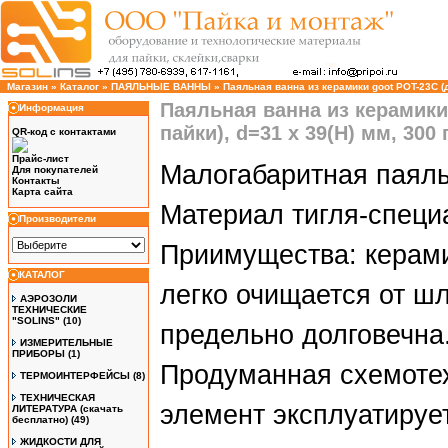
Магазин
»
Каталог
»
ПАЯЛЬНЫЕ ВАННЫ
»
Паяльная ванна из керамики goot POT-23C (д
Паяльная ванна из керамики
Информация
пайки), d=31 x 39(H) мм, 300 
QR-код с контактами
Прайс-лист
Малогабаритная паяль
Для покупателей
Контакты
Карта сайта
Материал тигля-специ
Производители
Приимущества: керами
КАТАЛОГ
легко очищается от шл
АЭРОЗОЛИ
ТЕХНИЧЕСКИЕ
"SOLINS"
(10)
предельно долговечна
ИЗМЕРИТЕЛЬНЫЕ
ПРИБОРЫ
(1)
Продуманная схемотех
ТЕРМОИНТЕРФЕЙСЫ
(8)
ТЕХНИЧЕСКАЯ
элемент эксплуатируе
ЛИТЕРАТУРА (скачать
бесплатно)
(49)
ЖИДКОСТИ ДЛЯ