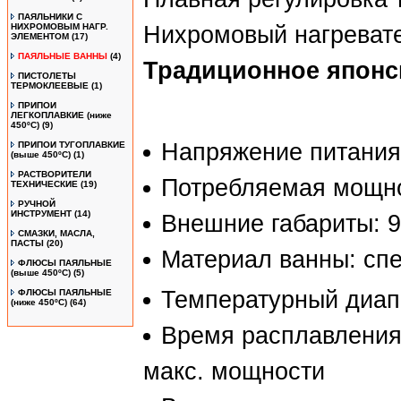
ПАЯЛЬНИКИ С
НИХРОМОВЫМ НАГР.
Нихромовый нагревате
ЭЛЕМЕНТОМ
(17)
ПАЯЛЬНЫЕ ВАННЫ
(4)
Традиционное японск
ПИСТОЛЕТЫ
ТЕРМОКЛЕЕВЫЕ
(1)
ПРИПОИ
ЛЕГКОПЛАВКИЕ (ниже
450ºС)
(9)
Напряжение питания
ПРИПОИ ТУГОПЛАВКИЕ
(выше 450ºС)
(1)
РАСТВОРИТЕЛИ
Потребляемая мощно
ТЕХНИЧЕСКИЕ
(19)
РУЧНОЙ
ИНСТРУМЕНТ
(14)
Внешние габариты: 9
СМАЗКИ, МАСЛА,
ПАСТЫ
(20)
Материал ванны: сп
ФЛЮСЫ ПАЯЛЬНЫЕ
(выше 450ºC)
(5)
Температурный диап
ФЛЮСЫ ПАЯЛЬНЫЕ
(ниже 450ºC)
(64)
Время расплавления 
макс. мощности