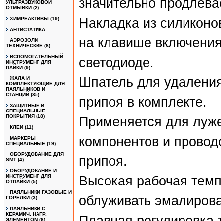
значительно продлевае
УЛЬТРАЗВУКОВОЙ
ОТМЫВКИ
(2)
ХИМРЕАКТИВЫ
(19)
Накладка из силиконо
АНТИСТАТИКА
на клавише включения
АЭРОЗОЛИ
ТЕХНИЧЕСКИЕ
(8)
ВСПОМОГАТЕЛЬНЫЙ
светодиоде.
ИНСТРУМЕНТ ДЛЯ
ПАЙКИ
(9)
Шпатель для удаления
ЖАЛА И
КОМПЛЕКТУЮЩИЕ ДЛЯ
ПАЯЛЬНИКОВ И
СТАНЦИЙ
(35)
припоя в комплекте.
ЗАЩИТНЫЕ И
СПЕЦИАЛЬНЫЕ
ПОКРЫТИЯ
(18)
Применяется для луж
КЛЕИ
(11)
компонентов и провод
МАРКЕРЫ
СПЕЦИАЛЬНЫЕ
(19)
ОБОРУДОВАНИЕ ДЛЯ
припоя.
SMT
(4)
ОБОРУДОВАНИЕ И
ИНСТРУМЕНТ ДЛЯ
Высокая рабочая темп
ОТПАЙКИ
(5)
ПАЯЛЬНИКИ ГАЗОВЫЕ И
облуживать эмалиров
ГОРЕЛКИ
(3)
ПАЯЛЬНИКИ С
КЕРАМИЧ. НАГР.
Плавная регулировка 
ЭЛЕМЕНТОМ
(6)