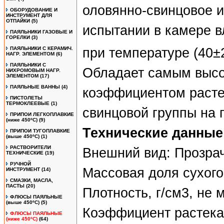
оловянно-свинцовое и
ОБОРУДОВАНИЕ И
ИНСТРУМЕНТ ДЛЯ
ОТПАЙКИ
(5)
испытании в камере в
ПАЯЛЬНИКИ ГАЗОВЫЕ И
ГОРЕЛКИ
(3)
при температуре (40±
ПАЯЛЬНИКИ С КЕРАМИЧ.
НАГР. ЭЛЕМЕНТОМ
(6)
ПАЯЛЬНИКИ С
Обладает самым высо
НИХРОМОВЫМ НАГР.
ЭЛЕМЕНТОМ
(17)
ПАЯЛЬНЫЕ ВАННЫ
(4)
коэффициентом расте
ПИСТОЛЕТЫ
ТЕРМОКЛЕЕВЫЕ
(1)
свинцовой группы на 
ПРИПОИ ЛЕГКОПЛАВКИЕ
(ниже 450ºС)
(9)
Технические данные
ПРИПОИ ТУГОПЛАВКИЕ
(выше 450ºС)
(1)
РАСТВОРИТЕЛИ
Внешний вид: Прозрач
ТЕХНИЧЕСКИЕ
(19)
РУЧНОЙ
Массовая доля сухого 
ИНСТРУМЕНТ
(14)
СМАЗКИ, МАСЛА,
ПАСТЫ
(20)
Плотность, г/см3, не 
ФЛЮСЫ ПАЯЛЬНЫЕ
(выше 450ºC)
(5)
Коэффициент растека
ФЛЮСЫ ПАЯЛЬНЫЕ
(ниже 450ºC)
(64)