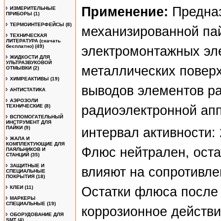
Применение:
Предназ
ИЗМЕРИТЕЛЬНЫЕ
ПРИБОРЫ
(1)
ТЕРМОИНТЕРФЕЙСЫ
(8)
механизированной па
ТЕХНИЧЕСКАЯ
ЛИТЕРАТУРА (скачать
бесплатно)
(49)
электромонтажных эл
ЖИДКОСТИ ДЛЯ
УЛЬТРАЗВУКОВОЙ
металлических поверх
ОТМЫВКИ
(2)
ХИМРЕАКТИВЫ
(19)
выводов элементов ра
АНТИСТАТИКА
АЭРОЗОЛИ
ТЕХНИЧЕСКИЕ
(8)
радиоэлектронной ап
ВСПОМОГАТЕЛЬНЫЙ
ИНСТРУМЕНТ ДЛЯ
ПАЙКИ
(9)
интервал активности: 
ЖАЛА И
КОМПЛЕКТУЮЩИЕ ДЛЯ
Флюс нейтрален, оста
ПАЯЛЬНИКОВ И
СТАНЦИЙ
(35)
ЗАЩИТНЫЕ И
влияют на сопротивле
СПЕЦИАЛЬНЫЕ
ПОКРЫТИЯ
(18)
Остатки флюса после 
КЛЕИ
(11)
МАРКЕРЫ
СПЕЦИАЛЬНЫЕ
(19)
коррозионное действи
ОБОРУДОВАНИЕ ДЛЯ
SMT
(4)