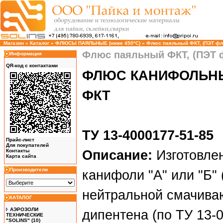
Магазин
»
Каталог
»
ФЛЮСЫ ПАЯЛЬНЫЕ (ниже 450ºC)
»
Флюс паяльный ФКТ, (ПЭТ фла
Флюс паяльный ФКТ, (ПЭТ ф
Информация
QR-код с контактами
ФЛЮС КАНИФОЛЬН
ФКТ
ТУ 13-4000177-51-85
Прайс-лист
Для покупателей
Контакты
Описание:
Изготовле
Карта сайта
Производители
канифоли "А" или "Б"
нейтральной смачива
КАТАЛОГ
АЭРОЗОЛИ
дипентена (по ТУ 13-0
ТЕХНИЧЕСКИЕ
"SOLINS"
(10)