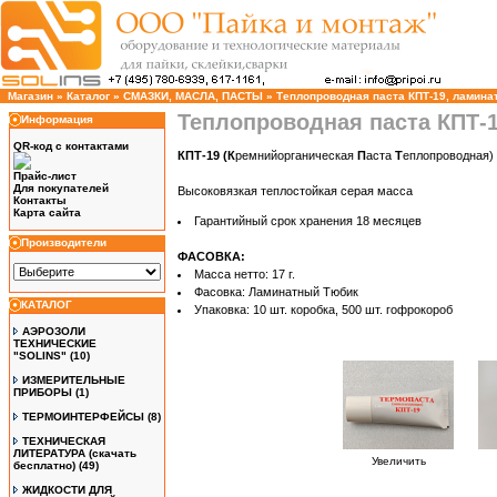
Магазин
»
Каталог
»
СМАЗКИ, МАСЛА, ПАСТЫ
»
Теплопроводная паста КПТ-19, ламинат
Теплопроводная паста КПТ-1
Информация
QR-код с контактами
КПТ-19 (К
ремнийорганическая
П
аста
Т
еплопроводная)
Прайс-лист
Для покупателей
Высоковязкая теплостойкая серая масса
Контакты
Карта сайта
Гарантийный срок хранения 18 месяцев
Производители
ФАСОВКА:
Масса нетто: 17 г.
Фасовка: Ламинатный Тюбик
КАТАЛОГ
Упаковка: 10 шт. коробка, 500 шт. гофрокороб
АЭРОЗОЛИ
ТЕХНИЧЕСКИЕ
"SOLINS"
(10)
ИЗМЕРИТЕЛЬНЫЕ
ПРИБОРЫ
(1)
ТЕРМОИНТЕРФЕЙСЫ
(8)
ТЕХНИЧЕСКАЯ
ЛИТЕРАТУРА (скачать
Увеличить
бесплатно)
(49)
ЖИДКОСТИ ДЛЯ