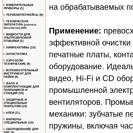
на обрабатываемых п
ИЗМЕРИТЕЛЬНЫЕ
ПРИБОРЫ
(1)
ТЕРМОИНТЕРФЕЙСЫ
(8)
ТЕХНИЧЕСКАЯ
ЛИТЕРАТУРА (скачать
бесплатно)
(49)
Применение:
превос
ЖИДКОСТИ ДЛЯ
УЛЬТРАЗВУКОВОЙ
эффективной очистки 
ОТМЫВКИ
(2)
ХИМРЕАКТИВЫ
(19)
печатные платы, конт
АНТИСТАТИКА
АЭРОЗОЛИ
ТЕХНИЧЕСКИЕ
(8)
оборудование. Идеаль
ВСПОМОГАТЕЛЬНЫЙ
ИНСТРУМЕНТ ДЛЯ
видео, Hi-Fi и CD об
ПАЙКИ
(9)
ЖАЛА И
КОМПЛЕКТУЮЩИЕ ДЛЯ
промышленной электр
ПАЯЛЬНИКОВ И
СТАНЦИЙ
(35)
вентиляторов. Промыв
ЗАЩИТНЫЕ И
СПЕЦИАЛЬНЫЕ
ПОКРЫТИЯ
(18)
механики: зубчатые п
КЛЕИ
(11)
МАРКЕРЫ
СПЕЦИАЛЬНЫЕ
(19)
пружины, включая ча
ОБОРУДОВАНИЕ ДЛЯ
SMT
(4)