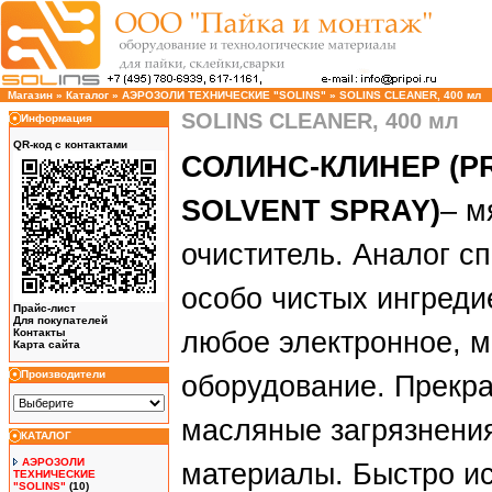
Магазин
»
Каталог
»
АЭРОЗОЛИ ТЕХНИЧЕСКИЕ "SOLINS"
»
SOLINS CLEANER, 400 мл
SOLINS CLEANER, 400 мл
Информация
QR-код с контактами
СОЛИНС-КЛИНЕР (P
SOLVENT SPRAY)
– м
очиститель. Аналог с
особо чистых ингреди
Прайс-лист
Для покупателей
Контакты
любое электронное, м
Карта сайта
Производители
оборудование. Прекра
масляные загрязнения
КАТАЛОГ
АЭРОЗОЛИ
материалы. Быстро ис
ТЕХНИЧЕСКИЕ
"SOLINS"
(10)