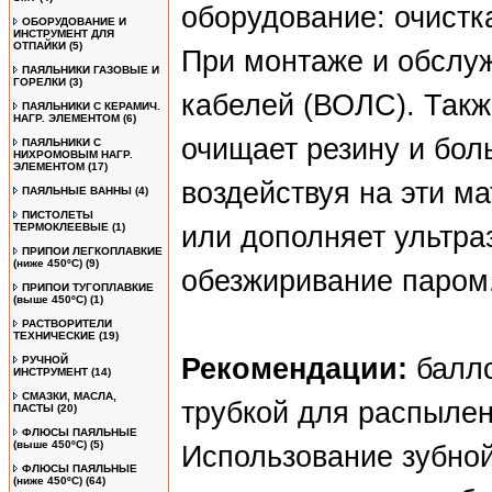
оборудование: очистка
ОБОРУДОВАНИЕ И
ИНСТРУМЕНТ ДЛЯ
ОТПАЙКИ
(5)
При монтаже и обслу
ПАЯЛЬНИКИ ГАЗОВЫЕ И
ГОРЕЛКИ
(3)
кабелей (ВОЛС). Такж
ПАЯЛЬНИКИ С КЕРАМИЧ.
НАГР. ЭЛЕМЕНТОМ
(6)
очищает резину и бол
ПАЯЛЬНИКИ С
НИХРОМОВЫМ НАГР.
ЭЛЕМЕНТОМ
(17)
воздействуя на эти м
ПАЯЛЬНЫЕ ВАННЫ
(4)
ПИСТОЛЕТЫ
ТЕРМОКЛЕЕВЫЕ
(1)
или дополняет ультра
ПРИПОИ ЛЕГКОПЛАВКИЕ
(ниже 450ºС)
(9)
обезжиривание паром
ПРИПОИ ТУГОПЛАВКИЕ
(выше 450ºС)
(1)
РАСТВОРИТЕЛИ
ТЕХНИЧЕСКИЕ
(19)
Рекомендации:
балло
РУЧНОЙ
ИНСТРУМЕНТ
(14)
СМАЗКИ, МАСЛА,
трубкой для распылен
ПАСТЫ
(20)
ФЛЮСЫ ПАЯЛЬНЫЕ
(выше 450ºC)
(5)
Использование зубной
ФЛЮСЫ ПАЯЛЬНЫЕ
(ниже 450ºC)
(64)