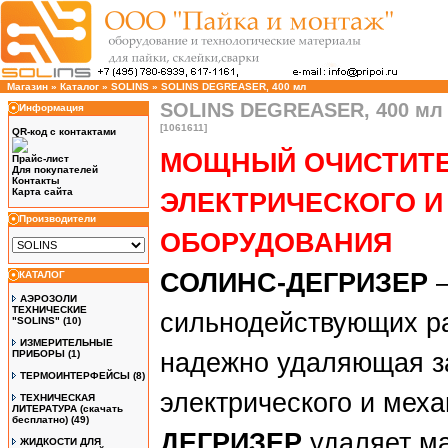
Магазин
»
Каталог
»
SOLINS
»
SOLINS DEGREASER, 400 мл
SOLINS DEGREASER, 400 мл
Информация
[1061611]
QR-код с контактами
МОЩНЫЙ ОЧИСТИТЕ
Прайс-лист
Для покупателей
Контакты
Карта сайта
ЭЛЕКТРИЧЕСКОГО И
Производители
ОБОРУДОВАНИЯ
СОЛИНС-ДЕГРИЗЕР
–
КАТАЛОГ
АЭРОЗОЛИ
ТЕХНИЧЕСКИЕ
сильнодействующих ра
"SOLINS"
(10)
ИЗМЕРИТЕЛЬНЫЕ
ПРИБОРЫ
(1)
надежно удаляющая за
ТЕРМОИНТЕРФЕЙСЫ
(8)
электрического и меха
ТЕХНИЧЕСКАЯ
ЛИТЕРАТУРА (скачать
бесплатно)
(49)
ДЕГРИЗЕР
удаляет ма
ЖИДКОСТИ ДЛЯ