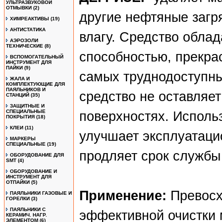
УЛЬТРАЗВУКОВОЙ
ОТМЫВКИ
(2)
другие нефтяные загр
ХИМРЕАКТИВЫ
(19)
АНТИСТАТИКА
влагу. Средство обла
АЭРОЗОЛИ
ТЕХНИЧЕСКИЕ
(8)
способностью, прекра
ВСПОМОГАТЕЛЬНЫЙ
ИНСТРУМЕНТ ДЛЯ
ПАЙКИ
(9)
самых труднодоступны
ЖАЛА И
КОМПЛЕКТУЮЩИЕ ДЛЯ
ПАЯЛЬНИКОВ И
средство не оставляе
СТАНЦИЙ
(35)
ЗАЩИТНЫЕ И
СПЕЦИАЛЬНЫЕ
поверхностях. Испол
ПОКРЫТИЯ
(18)
КЛЕИ
(11)
улучшает эксплуатаци
МАРКЕРЫ
СПЕЦИАЛЬНЫЕ
(19)
продляет срок службы
ОБОРУДОВАНИЕ ДЛЯ
SMT
(4)
ОБОРУДОВАНИЕ И
ИНСТРУМЕНТ ДЛЯ
ОТПАЙКИ
(5)
Применение:
Превосх
ПАЯЛЬНИКИ ГАЗОВЫЕ И
ГОРЕЛКИ
(3)
ПАЯЛЬНИКИ С
эффективной очистки м
КЕРАМИЧ. НАГР.
ЭЛЕМЕНТОМ
(6)