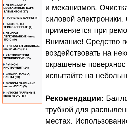
и механизмов. Очистк
ПАЯЛЬНИКИ С
НИХРОМОВЫМ НАГР.
ЭЛЕМЕНТОМ
(17)
силовой электроники.
ПАЯЛЬНЫЕ ВАННЫ
(4)
ПИСТОЛЕТЫ
ТЕРМОКЛЕЕВЫЕ
(1)
применяется при ремо
ПРИПОИ
ЛЕГКОПЛАВКИЕ (ниже
Внимание! Средство в
450ºС)
(9)
ПРИПОИ ТУГОПЛАВКИЕ
(выше 450ºС)
(1)
воздействовать на не
РАСТВОРИТЕЛИ
ТЕХНИЧЕСКИЕ
(19)
окрашеные поверхност
РУЧНОЙ
ИНСТРУМЕНТ
(14)
испытайте на небольш
СМАЗКИ, МАСЛА,
ПАСТЫ
(20)
ФЛЮСЫ ПАЯЛЬНЫЕ
(выше 450ºC)
(5)
ФЛЮСЫ ПАЯЛЬНЫЕ
(ниже 450ºC)
(64)
Рекомендации:
Балло
трубкой для распылен
местах. Использование