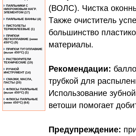
(ВОЛС). Чистка оконны
ПАЯЛЬНИКИ С
НИХРОМОВЫМ НАГР.
ЭЛЕМЕНТОМ
(17)
Также очиститель усп
ПАЯЛЬНЫЕ ВАННЫ
(4)
ПИСТОЛЕТЫ
ТЕРМОКЛЕЕВЫЕ
(1)
большинство пластиков
ПРИПОИ
ЛЕГКОПЛАВКИЕ (ниже
материалы.
450ºС)
(9)
ПРИПОИ ТУГОПЛАВКИЕ
(выше 450ºС)
(1)
РАСТВОРИТЕЛИ
ТЕХНИЧЕСКИЕ
(19)
Рекомендации:
балло
РУЧНОЙ
ИНСТРУМЕНТ
(14)
трубкой для распылен
СМАЗКИ, МАСЛА,
ПАСТЫ
(20)
ФЛЮСЫ ПАЯЛЬНЫЕ
Использование зубной 
(выше 450ºC)
(5)
ФЛЮСЫ ПАЯЛЬНЫЕ
(ниже 450ºC)
(64)
ветоши помогает доби
Предупреждение:
при