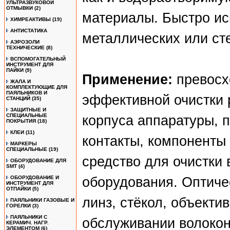
УЛЬТРАЗВУКОВОЙ
ОТМЫВКИ
(2)
материалы. Быстро ис
ХИМРЕАКТИВЫ
(19)
АНТИСТАТИКА
металлических или ст
АЭРОЗОЛИ
ТЕХНИЧЕСКИЕ
(8)
ВСПОМОГАТЕЛЬНЫЙ
ИНСТРУМЕНТ ДЛЯ
ПАЙКИ
(9)
Применение:
превосхо
ЖАЛА И
КОМПЛЕКТУЮЩИЕ ДЛЯ
ПАЯЛЬНИКОВ И
эффективной очистки 
СТАНЦИЙ
(35)
ЗАЩИТНЫЕ И
СПЕЦИАЛЬНЫЕ
корпуса аппаратуры, 
ПОКРЫТИЯ
(18)
КЛЕИ
(11)
контакты, компоненты
МАРКЕРЫ
СПЕЦИАЛЬНЫЕ
(19)
средство для очистки 
ОБОРУДОВАНИЕ ДЛЯ
SMT
(4)
ОБОРУДОВАНИЕ И
оборудования. Оптиче
ИНСТРУМЕНТ ДЛЯ
ОТПАЙКИ
(5)
линз, стёкол, объекти
ПАЯЛЬНИКИ ГАЗОВЫЕ И
ГОРЕЛКИ
(3)
ПАЯЛЬНИКИ С
обслуживании волокон
КЕРАМИЧ. НАГР.
ЭЛЕМЕНТОМ
(6)