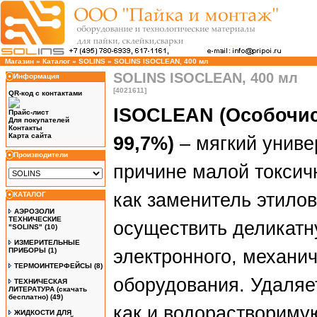
Магазин
»
Каталог
»
SOLINS
»
SOLINS ISOCLEAN, 400 мл
SOLINS ISOCLEAN, 400 мл
Информация
[4021611]
QR-код с контактами
ISOCLEAN (Особочи
Прайс-лист
Для покупателей
Контакты
Карта сайта
99,7%)
– мягкий униве
Производители
причине малой токсич
как заменитель этилов
КАТАЛОГ
АЭРОЗОЛИ
ТЕХНИЧЕСКИЕ
осуществить деликатн
"SOLINS"
(10)
ИЗМЕРИТЕЛЬНЫЕ
ПРИБОРЫ
(1)
электронного, механич
ТЕРМОИНТЕРФЕЙСЫ
(8)
оборудования. Удаляе
ТЕХНИЧЕСКАЯ
ЛИТЕРАТУРА (скачать
бесплатно)
(49)
как и водорастворимую
ЖИДКОСТИ ДЛЯ