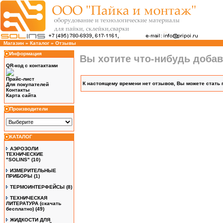
Магазин
»
Каталог
»
Отзывы
Информация
Вы хотите что-нибудь доба
QR-код с контактами
Прайс-лист
К настоящему времени нет отзывов, Вы можете стать
Для покупателей
Контакты
Карта сайта
Производители
КАТАЛОГ
АЭРОЗОЛИ
ТЕХНИЧЕСКИЕ
"SOLINS"
(10)
ИЗМЕРИТЕЛЬНЫЕ
ПРИБОРЫ
(1)
ТЕРМОИНТЕРФЕЙСЫ
(8)
ТЕХНИЧЕСКАЯ
ЛИТЕРАТУРА (скачать
бесплатно)
(49)
ЖИДКОСТИ ДЛЯ