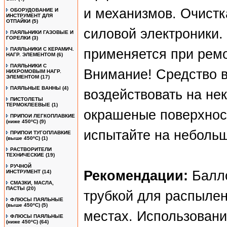
и механизмов. Очистк
ОБОРУДОВАНИЕ И
ИНСТРУМЕНТ ДЛЯ
ОТПАЙКИ
(5)
силовой электроники.
ПАЯЛЬНИКИ ГАЗОВЫЕ И
ГОРЕЛКИ
(3)
ПАЯЛЬНИКИ С КЕРАМИЧ.
применяется при ремо
НАГР. ЭЛЕМЕНТОМ
(6)
ПАЯЛЬНИКИ С
Внимание! Средство в
НИХРОМОВЫМ НАГР.
ЭЛЕМЕНТОМ
(17)
ПАЯЛЬНЫЕ ВАННЫ
(4)
воздействовать на не
ПИСТОЛЕТЫ
ТЕРМОКЛЕЕВЫЕ
(1)
окрашеные поверхнос
ПРИПОИ ЛЕГКОПЛАВКИЕ
(ниже 450ºС)
(9)
испытайте на небольш
ПРИПОИ ТУГОПЛАВКИЕ
(выше 450ºС)
(1)
РАСТВОРИТЕЛИ
ТЕХНИЧЕСКИЕ
(19)
РУЧНОЙ
Рекомендации:
Балл
ИНСТРУМЕНТ
(14)
СМАЗКИ, МАСЛА,
ПАСТЫ
(20)
трубкой для распылен
ФЛЮСЫ ПАЯЛЬНЫЕ
(выше 450ºC)
(5)
местах. Использовани
ФЛЮСЫ ПАЯЛЬНЫЕ
(ниже 450ºC)
(64)