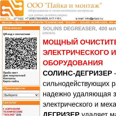
Магазин
»
Каталог
»
АЭРОЗОЛИ ТЕХНИЧЕСКИЕ "SOLINS"
»
SOLINS DEGREASER, 400 м
SOLINS DEGREASER, 400 мл
Информация
[1061611]
QR-код с контактами
МОЩНЫЙ ОЧИСТИТ
ЭЛЕКТРИЧЕСКОГО 
ОБОРУДОВАНИЯ
СОЛИНС-ДЕГРИЗЕР
Прайс-лист
Для покупателей
Контакты
Карта сайта
сильнодействующих р
Производители
надежно удаляющая з
электрического и мех
КАТАЛОГ
АЭРОЗОЛИ
ТЕХНИЧЕСКИЕ
ДЕГРИЗЕР
удаляет ма
"SOLINS"
(10)