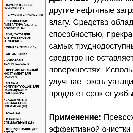
ИЗМЕРИТЕЛЬНЫЕ
другие нефтяные загр
ПРИБОРЫ
(1)
ТЕРМОИНТЕРФЕЙСЫ
(8)
влагу. Средство обла
ТЕХНИЧЕСКАЯ
ЛИТЕРАТУРА (скачать
бесплатно)
(49)
способностью, прекра
ЖИДКОСТИ ДЛЯ
УЛЬТРАЗВУКОВОЙ
ОТМЫВКИ
(2)
самых труднодоступны
ХИМРЕАКТИВЫ
(19)
АНТИСТАТИКА
средство не оставляе
АЭРОЗОЛИ
ТЕХНИЧЕСКИЕ
(8)
поверхностях. Испол
ВСПОМОГАТЕЛЬНЫЙ
ИНСТРУМЕНТ ДЛЯ
ПАЙКИ
(9)
улучшает эксплуатаци
ЖАЛА И
КОМПЛЕКТУЮЩИЕ ДЛЯ
ПАЯЛЬНИКОВ И
продляет срок службы
СТАНЦИЙ
(35)
ЗАЩИТНЫЕ И
СПЕЦИАЛЬНЫЕ
ПОКРЫТИЯ
(18)
КЛЕИ
(11)
Применение:
Превос
МАРКЕРЫ
СПЕЦИАЛЬНЫЕ
(19)
эффективной очистки 
ОБОРУДОВАНИЕ ДЛЯ
SMT
(4)