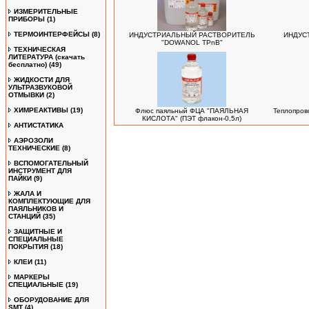
ИЗМЕРИТЕЛЬНЫЕ
ПРИБОРЫ
(1)
ТЕРМОИНТЕРФЕЙСЫ
(8)
ИНДУСТРИАЛЬНЫЙ РАСТВОРИТЕЛЬ
ИНДУС
"DOWANOL TPnB"
ТЕХНИЧЕСКАЯ
ЛИТЕРАТУРА (скачать
бесплатно)
(49)
ЖИДКОСТИ ДЛЯ
УЛЬТРАЗВУКОВОЙ
ОТМЫВКИ
(2)
ХИМРЕАКТИВЫ
(19)
Флюс паяльный ФЦА "ПАЯЛЬНАЯ
Теплопров
КИСЛОТА" (ПЭТ флакон-0,5л)
АНТИСТАТИКА
АЭРОЗОЛИ
ТЕХНИЧЕСКИЕ
(8)
ВСПОМОГАТЕЛЬНЫЙ
ИНСТРУМЕНТ ДЛЯ
ПАЙКИ
(9)
ЖАЛА И
КОМПЛЕКТУЮЩИЕ ДЛЯ
ПАЯЛЬНИКОВ И
СТАНЦИЙ
(35)
ЗАЩИТНЫЕ И
СПЕЦИАЛЬНЫЕ
ПОКРЫТИЯ
(18)
КЛЕИ
(11)
МАРКЕРЫ
СПЕЦИАЛЬНЫЕ
(19)
ОБОРУДОВАНИЕ ДЛЯ
SMT
(4)