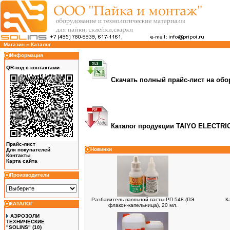
Магазин
»
Каталог
Информация
QR-код с контактами
Скачать полный прайс-лист на об
Каталог продукции
TAIYO ELECTRIC
Прайс-лист
Новинки
Для покупателей
Контакты
Карта сайта
Производители
Разбавитель паяльной пасты РП-548 (ПЭ
К
КАТАЛОГ
флакон-капельница), 20 мл.
АЭРОЗОЛИ
ТЕХНИЧЕСКИЕ
"SOLINS"
(10)